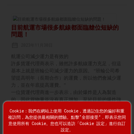
目前航運市場很多航線都面臨艙位短缺的
問題！
2023年11月30日
航運公司減少運力是有效的
許多貨運代理商表示，雖然許多航線運力充足，但這
基本上就是班輪公司減少運力的原因。 “班輪公司希
望提高明年（長期合作）的運費，所以他們會減少運
力，並在年底提高運費。”
一位貨運代理商進一步表示，由於爆炸是人為製造
的，因此貨物量並沒有真正增加。至於目前的爆炸強
度，這位貨運代理透露：“只是比正常情況略高一
Cookie：我們在網站上使用 Cookie，透過記住您的偏好和重
點，並不算太高。”
複訪問，為您提供最相關的體驗。點擊“全部接受”，即表示您同
意使用所有 Cookie。您也可以造訪「Cookie 設定」進行自訂
看詳情
設定。