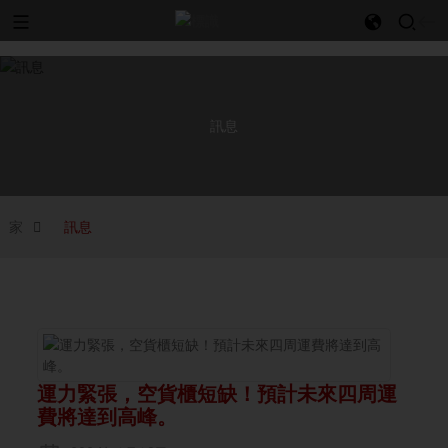
l
訊息
家
訊息
運力緊張，空貨櫃短缺！預計未來四周運
費將達到高峰。