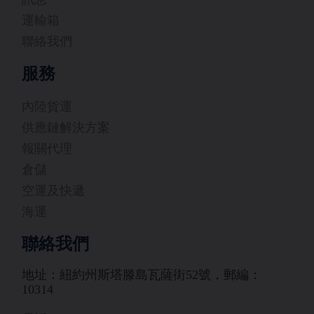
運輸箱
聯絡我們
服務
內陸貨運
供應鏈解決方案
報關代理
倉儲
空運及快遞
海運
聯絡我們
地址：紐約州斯塔滕島瓦薩街52號，郵編：
10314