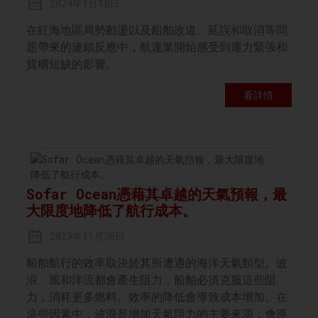
2024年1月18日
在紅海地區局勢動盪以及船舶改道、延誤和取消等問
題帶來的連鎖反應中，航運業開始感受到運力緊張和
貨櫃短缺的影響。
看詳情
Sofar Ocean憑藉其卓越的天氣預報，最
大限度地降低了航行成本。
2023年11月30日
船舶航行的效率取決於其所遭遇的海洋天氣類型。波
浪、風和洋流都會產生阻力，船舶必須克服這些阻
力，消耗更多燃料。效率的降低會導致成本增加。在
這些因素中，波浪是增加天氣阻力的主要來源，會導