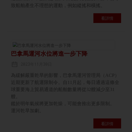
致船舶產生不理想的運動，例如縱搖和橫搖。
看詳情
巴拿馬運河水位將進一步下降
2023年11月30日
為緩解嚴重乾旱的影響，巴拿馬運河管理局（ACP）
近期更新了航運限制令。自11月起，每日通過這條全
球重要海上貿易通道的船舶數量將從32艘減少至31
艘。
鑑於明年氣候將更加乾燥，可能會推出更多限制。
運河乾旱加劇。
看詳情