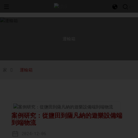
l
運輸箱
家
運輸箱
案例研究：從鹽田到薩凡納的遊樂設備端
到端物流
2024-12-06