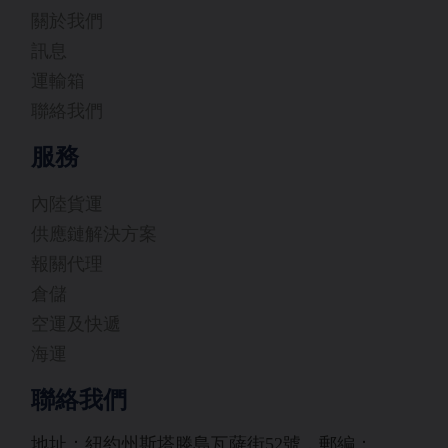
關於我們
訊息
運輸箱
聯絡我們
服務
內陸貨運
供應鏈解決方案
報關代理
倉儲
空運及快遞
海運
聯絡我們
地址：紐約州斯塔滕島瓦薩街52號，郵編：