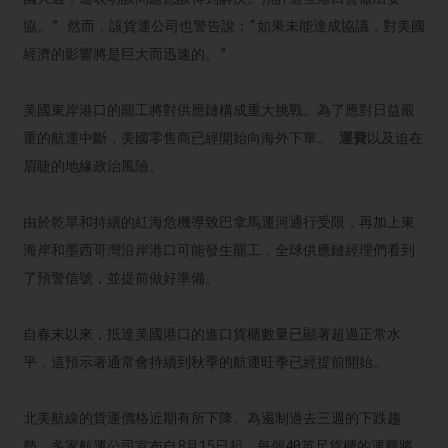
協。” 然而，該貨運公司也警告說：“如果未能達成協議，對美國
經濟的影響將是巨大而迅速的。”
美國東岸港口的罷工將對供應鏈構成重大挑戰。為了應對日益嚴
重的航運中斷，美國零售商已經開始向海外下單。
運費
以及迫在
眉睫的地緣政治風險。
由於乾旱和持續的紅海危機導致巴拿馬運河通行受限，再加上東
海岸和墨西哥灣沿岸港口可能發生罷工，全球供應鏈經理們看到
了預警信號，並提前做好準備。
自春末以來，抵達美國港口的進口貨櫃數量已顯著超過正常水
平，這預示著通常會持續到秋季的航運旺季已經提前開始。
北美航線的貨運價格近期有所下降。為遏制過去三週的下跌趨
勢，多家航運公司宣布自8月15日起，每個40英尺貨櫃的運費將