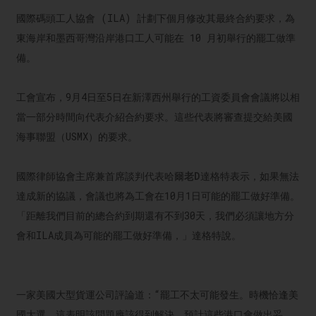
國際碼頭工人協會 (ILA) 計劃下個月修改其最終合約要求，為
東海岸和墨西哥灣沿岸港口工人可能在 10 月初舉行的罷工做準
備。
工會宣布，9月4日至5日在新澤西州舉行的工資委員會會議將以相
當一部分時間向代表介紹合約要求。這些代表將審查提交給美國
海事聯盟（USMX）的要求。
國際律師協會主席兼首席談判代表哈爾
老D
達格特表示，如果無法
達成新的協議，會議也將為工會在10月1日可能的罷工做好準備。
「距離我們目前的總合約到期還有不到30天，我們必須讓地方分
會和ILA成員為可能的罷工做好準備，」達格特說。
一家美國大型貨運公司評論道：“罷工不太可能發生。時機恰逢美
國大選，這表明該問題應該得到解決。預計這些港口會做出妥