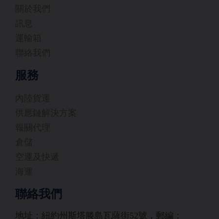
關於我們
訊息
運輸箱
聯絡我們
服務
內陸貨運
供應鏈解決方案
報關代理
倉儲
空運及快遞
海運
聯絡我們
地址：紐約州斯塔滕島瓦薩街52號，郵編：