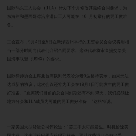
国际码头工人协会 (ILA) 计划下个月修改其最终合同要求，为
东海岸和墨西哥湾沿岸港口工人可能在 10 月初举行的罢工做准
备。
工会宣布，9月4日至5日在新泽西州举行的工资委员会会议将用相
当一部分时间向代表们介绍合同要求。这些代表将审查提交给美
国海事联盟（USMX）的要求。
国际律师协会主席兼首席谈判代表哈尔
老D
达格特表示，如果无法
达成新的协议，此次会议还将为工会在10月1日可能发生的罢工做
好准备。“距离我们目前的总合同到期还有不到30天，我们必须让
地方分会和ILA成员为可能的罢工做好准备，”达格特说。
一家美国大型货运公司评论道：“罢工不太可能发生。时机恰逢美
国大选，这表明该问题应该得到解决。预计这些港口会做出妥