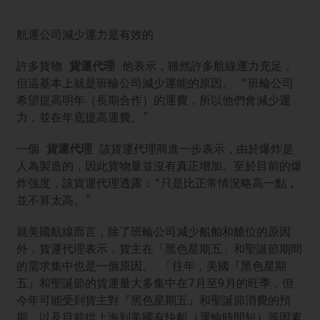
航運公司減少運力是有效的
許多貨物
貨運代理
他表示，雖然許多航線運力充足，
但這基本上就是班輪公司減少運能的原因。 “班輪公司
希望提高明年（長期合作）的運費，所以他們會減少運
力，並在年底提高運費。”
一個
貨運代理
該貨運代理商進一步表示，由於爆炸是
人為製造的，因此貨物量並沒有真正增加。至於目前的爆
炸強度，該貨運代理透露：“只是比正常情況略高一點，
並不算太高。”
就美國航線而言，除了班輪公司減少船舶和艙位的原因
外，貨運代理表示，貨主在「黑色星期五」和聖誕節期間
的需求集中也是一個原因。 「往年，美國『黑色星期
五』和聖誕節的貨運量大多集中在7月至9月的旺季，但
今年可能受到貨主對『黑色星期五』和聖誕節消費的預
期，以及目前從上海到美國有快船（運輸時間短）等因素