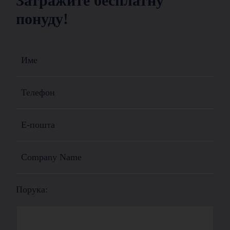
Затражите бесплатну
понуду!
Порука: