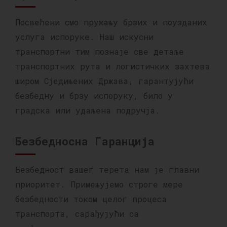
Посвећени смо пружању брзих и поузданих
услуга испоруке. Наш искусни
транспортни тим познаје све детаље
транспортних рута и логистичких захтева
широм Сједињених Држава, гарантујући
безбедну и брзу испоруку, било у
градска или удаљена подручја.
Безбедносна Гаранција
Безбедност вашег терета нам је главни
приоритет. Примењујемо строге мере
безбедности током целог процеса
транспорта, сарађујући са