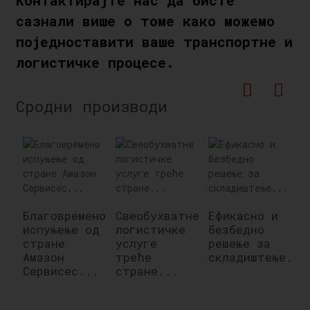
Контактирајте нас да бисте
сазнали више о томе како можемо
поједноставити ваше транспортне и
логистичке процесе.
Сродни производи
Благовремено
Свеобухватне
Ефикасно и
Е
испуњење од
логистичке
безбедно
у
стране
услуге
решење за
п
Амазон
треће
складиштење...
п
Сервисес...
стране...
Е