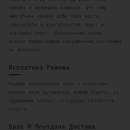
типова и величина камиона, што нам
омогућава превоз робе свих врста,
укључујући и вангабаритни терет и
осетљиви терет. Проналазимо право
возило према вашим специфичним захтевима
за испоруку.
Исплатива Решења
Нудимо конкурентне цене и исплативе
опције које одговарају вашем буџету, уз
одржавање високог стандарда квалитета
услуге.
Брза И Поуздана Достава