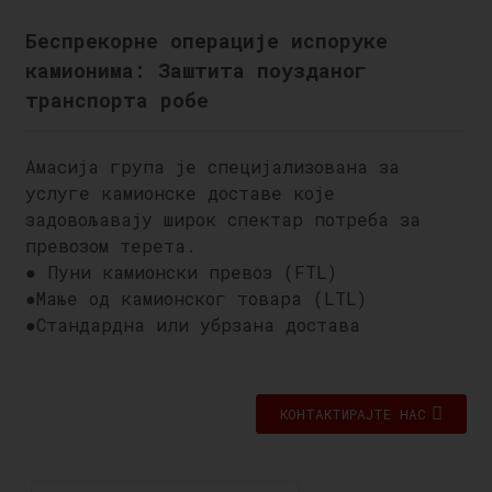
Беспрекорне операције испоруке
камионима: Заштита поузданог
транспорта робе
Амасија група је специјализована за
услуге камионске доставе које
задовољавају широк спектар потреба за
превозом терета.
● Пуни камионски превоз (FTL)
●
Мање од камионског товара (LTL)
●
Стандардна или убрзана достава
КОНТАКТИРАЈТЕ НАС