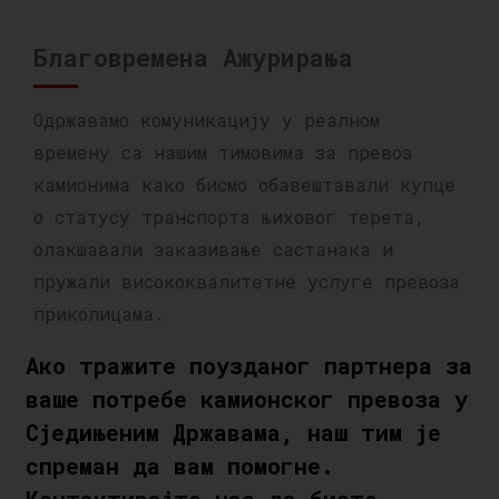
Благовремена Ажурирања
Одржавамо комуникацију у реалном
времену са нашим тимовима за превоз
камионима како бисмо обавештавали купце
о статусу транспорта њиховог терета,
олакшавали заказивање састанака и
пружали висококвалитетне услуге превоза
приколицама.
Ако тражите поузданог партнера за
ваше потребе камионског превоза у
Сједињеним Државама, наш тим је
спреман да вам помогне.