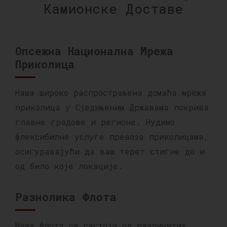
Камионске Доставе
Опсежна Национална Мрежа
Приколица
Наша широко распрострањена домаћа мрежа
приколица у Сједињеним Државама покрива
главне градове и регионе. Нудимо
флексибилне услуге превоза приколицама,
осигуравајући да ваш терет стигне до и
од било које локације.
Разнолика Флота
Наша флота се састоји од различитих