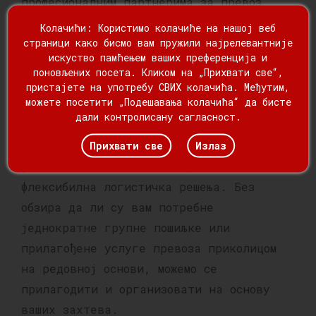
професионалним партнерима за превоз
приколицама опремљеним напредном
Колачићи: Користимо колачиће на нашој веб
опремом и технологијом како бисмо
страници како бисмо вам пружили најрелевантније
искуство памћењем ваших преференција и
осигурали безбедну испоруку.
поновљених посета. Кликом на „Прихвати све“,
пристајете на употребу СВИХ колачића. Међутим,
можете посетити „Подешавања колачића“ да бисте
Флексибилна Логистичка Решења
дали контролисану сагласност.
Свесни смо да су потребе сваког купца
Прихвати све
Излаз
јединствене, због чега нудимо
флексибилна логистичка решења. Без
обзира да ли су вам потребне
једнократне групне пошиљке или
прилагођене услуге превоза приколицом
на редовној основи, можемо се
прилагодити и организовати на основу
ваших захтева.