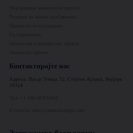
Унутрашњи камионски превоз
Решење за ланац снабдевања
Царинско посредовање
Складиштење
Авионски и експресни превоз
Океански превоз
Контактирајте нас
Адреса: Васар Улица 52, Стејтен Ајланд, Њујорк
10314
Тел: +1 646-403-6443
Е-пошта: sales@amasiacargo.com