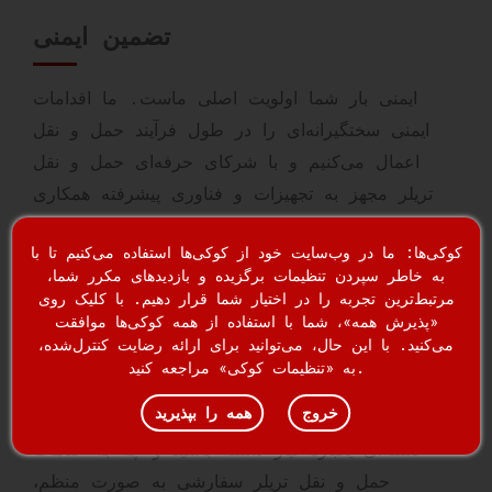
تضمین ایمنی
ایمنی بار شما اولویت اصلی ماست. ما اقدامات
ایمنی سختگیرانه‌ای را در طول فرآیند حمل و نقل
اعمال می‌کنیم و با شرکای حرفه‌ای حمل و نقل
تریلر مجهز به تجهیزات و فناوری پیشرفته همکاری
می‌کنیم تا تحویل ایمن را تضمین کنیم.
کوکی‌ها: ما در وب‌سایت خود از کوکی‌ها استفاده می‌کنیم تا با
به خاطر سپردن تنظیمات برگزیده و بازدیدهای مکرر شما،
راهکارهای لجستیکی انعطاف‌پذیر
مرتبط‌ترین تجربه را در اختیار شما قرار دهیم. با کلیک روی
«پذیرش همه»، شما با استفاده از همه کوکی‌ها موافقت
می‌کنید. با این حال، می‌توانید برای ارائه رضایت کنترل‌شده،
ما می‌دانیم که نیازهای هر مشتری منحصر به فرد
به «تنظیمات کوکی» مراجعه کنید.
است، به همین دلیل است که ما راه‌حل‌های لجستیکی
خروج
همه را بپذیرید
انعطاف‌پذیری ارائه می‌دهیم. چه به محموله‌های
دسته‌ای یکباره نیاز داشته باشید و چه به خدمات
حمل و نقل تریلر سفارشی به صورت منظم،