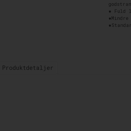
godstra
● Fuld 
●
Mindre
●
Standa
Produktdetaljer
Lastbilleverin
Amasia Group specialiserer sig i lastbill
imødekommer en bred vifte af behov for go
.