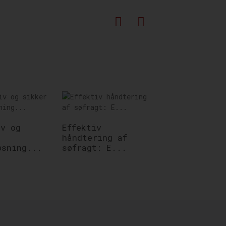
iv og
Effektiv
håndtering af
Ekspert Expre
øsning...
søfragt: E...
forsendelsest
Mød...