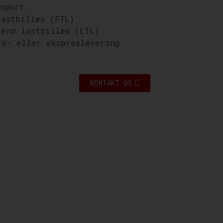
nsport.
lastbillæs (FTL)
 end lastbillæs (LTL)
rd- eller ekspreslevering
KONTAKT OS
g
everingstjenester, der
dstransport.