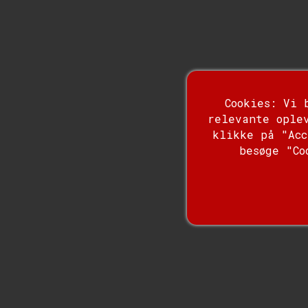
Cookies: Vi 
relevante ople
klikke på "Acc
besøge "Co