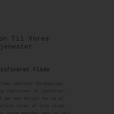
on Til Vores
jenester
rsificeret Flåde
flåde omfatter forskellige
og størrelser af lastbiler,
t gør det muligt for os at
ortere varer af alle slags,
er store mængder gods og sart