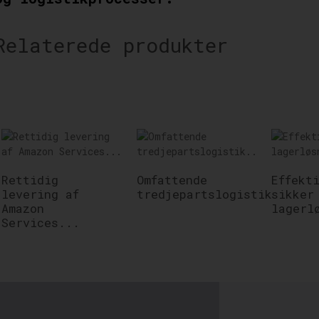
Relaterede produkter
Rettidig
Omfattende
Effekt
levering af
tredjepartslogistik...
sikker
Amazon
lagerl
Services...