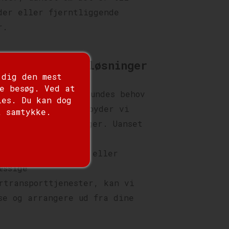
der eller fjerntliggende
r.
sible Logistikløsninger
 dig den mest
e besøg. Ved at
rkender, at hver kundes behov
ies. Du kan dog
kke, og derfor tilbyder vi
t samtykke.
ble logistikløsninger. Uanset
har brug for
sbatchforsendelser eller
æssige
rtransporttjenester, kan vi
se og arrangere ud fra dine