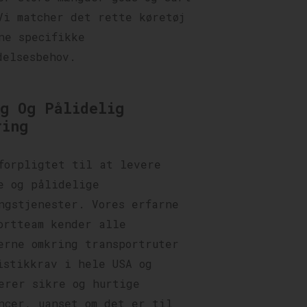
Vi matcher det rette køretøj
ne specifikke
delsesbehov.
ig Og Pålidelig
ring
forpligtet til at levere
e og pålidelige
ngstjenester. Vores erfarne
ortteam kender alle
erne omkring transportruter
istikkrav i hele USA og
erer sikre og hurtige
ncer, uanset om det er til