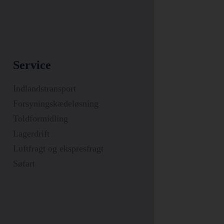
Service
Indlandstransport
Forsyningskædeløsning
Toldformidling
Lagerdrift
Luftfragt og ekspresfragt
Søfart