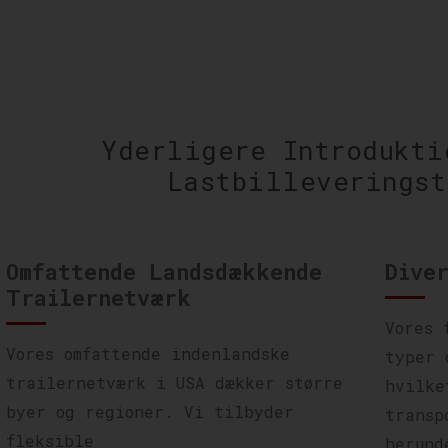
Yderligere Introdukti
Lastbilleveringst
Omfattende Landsdækkende
Dive
Trailernetværk
Vores 
Vores omfattende indenlandske
typer 
trailernetværk i USA dækker større
hvilke
byer og regioner. Vi tilbyder
transp
fleksible
herund