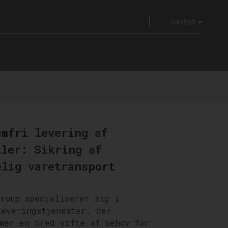
Danish
emfri levering af
iler: Sikring af
elig varetransport
Group specialiserer sig i
leveringstjenester, der
mmer en bred vifte af behov for