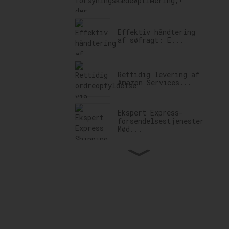
Effektiv håndtering
af søfragt: E...
Rettidig levering af
Amazon Services...
Ekspert Express-
forsendelsestjenester:
Mød...
Professionel dør-
til-dør fragt til...
Pålidelig amerikansk
toldbehandlingspartner:...