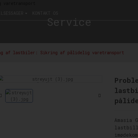
ELSESSAGER
KONTAKT OS
Service
ng af lastbiler: Sikring af pålidelig varetransport
Probl
Loading...
Loading...
lastb
pålid
Amasia 
lastbil
imødeko