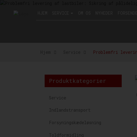
HJEM
SERVICE
OM OS
NYHEDER
FORSEND
Hjem
Service
Problemfri leveri
Produktkategorier
Service
Indlandstransport
Forsyningskædeløsning
Toldformidling