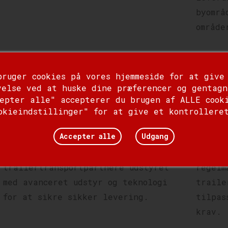
byområ
område
Sikkerhedsgaranti
Flek
bruger cookies på vores hjemmeside for at give
velse ved at huske dine præferencer og gentagn
Din lasts sikkerhed er vores
Vi ane
epter alle" accepterer du brugen af ​​ALLE cook
højeste prioritet. Vi implementerer
er uni
okieindstillinger" for at give et kontrollere
strenge sikkerhedsforanstaltninger
fleksi
Accepter alle
Udgang
gennem hele transportprocessen og
om du 
samarbejder med professionelle
engang
trailertransportpartnere udstyret
regelm
med avanceret udstyr og teknologi
traile
for at sikre sikker levering.
tilpas
krav.