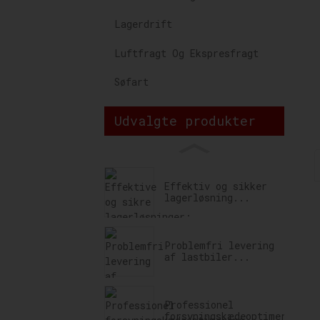
Lagerdrift
Luftfragt Og Ekspresfragt
Søfart
Udvalgte produkter
Effektiv og sikker
lagerløsning...
Problemfri levering
af lastbiler...
Professionel
forsyningskædeoptimering..