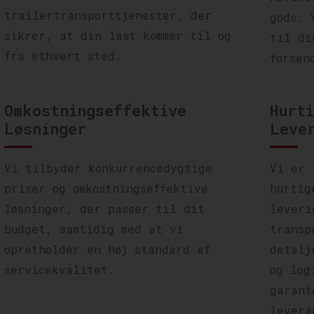
trailertransporttjenester, der
gods. 
sikrer, at din last kommer til og
til di
fra ethvert sted.
forsen
Omkostningseffektive
Hurt
Løsninger
Leve
Vi tilbyder konkurrencedygtige
Vi er 
priser og omkostningseffektive
hurtig
løsninger, der passer til dit
leveri
budget, samtidig med at vi
transp
opretholder en høj standard af
detalj
servicekvalitet.
og log
garant
levera