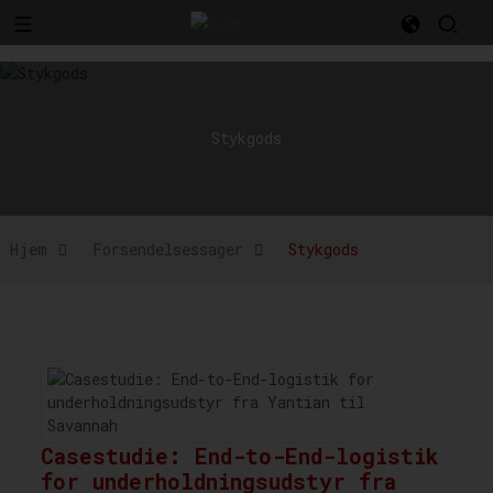
l
Stykgods
Hjem
Forsendelsessager
Stykgods
Casestudie: End-to-End-logistik
for underholdningsudstyr fra