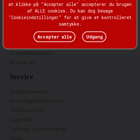
Hurtige links
at klikke på "Accepter alle" accepterer du brugen
af ​​ALLE cookies. Du kan dog besøge
Hjem
"Cookieindstillinger" for at give et kontrolleret
samtykke.
Service
Om os
Accepter alle
Udgang
Nyheder
Forsendelsessager
Kontakt os
Service
Indlandstransport
Forsyningskædeløsning
Toldformidling
Lagerdrift
Luftfragt og ekspresfragt
Søfart