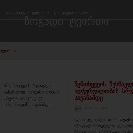
Ი
ᲒᲐᲓᲐᲖᲘᲓᲕᲘᲡ ᲧᲣᲗᲔᲑᲘ
ᲓᲐᲒᲕᲘᲙᲐᲕᲨᲘᲠᲓᲘᲗ
ზოგადი ტვირთი
 ტვირთი
შემთხვევის შესწავ
აღჭურვილობის სრუ
სავანამდე
2024-12-06
ჩვენი კლიენტი არის სავაჭ
სპეციალიზირებულია გასარ
პროდუქცია იწარმოება რამდ