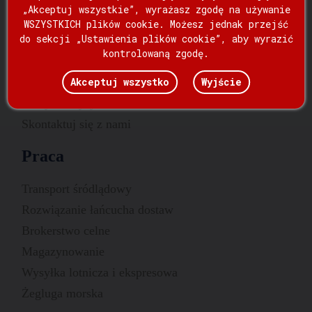
„Akceptuj wszystkie”, wyrażasz zgodę na używanie
Dom
WSZYSTKICH plików cookie. Możesz jednak przejść
do sekcji „Ustawienia plików cookie”, aby wyrazić
Praca
kontrolowaną zgodę.
O nas
Akceptuj wszystko
Wyjście
Aktualności
Skrzynie wysyłkowe
Skontaktuj się z nami
Praca
Transport śródlądowy
Rozwiązanie łańcucha dostaw
Brokerstwo celne
Magazynowanie
Wysyłka lotnicza i ekspresowa
Żegluga morska