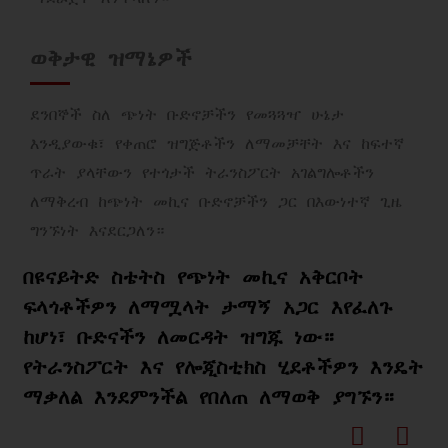
ወቅታዊ ዝማኔዎች
ደንበኞች ስለ ጭነት ቡድኖቻችን የመጓጓዣ ሁኔታ
እንዲያውቁ፣ የቀጠሮ ዝግጅቶችን ለማመቻቸት እና ከፍተኛ
ጥራት ያላቸውን የተጎታች ትራንስፖርት አገልግሎቶችን
ለማቅረብ ከጭነት መኪና ቡድኖቻችን ጋር በእውነተኛ ጊዜ
ግንኙነት እናደርጋለን።
በዩናይትድ ስቴትስ የጭነት መኪና አቅርቦት
ፍላጎቶችዎን ለማሟላት ታማኝ አጋር እየፈለጉ
ከሆነ፣ ቡድናችን ለመርዳት ዝግጁ ነው።
የትራንስፖርት እና የሎጂስቲክስ ሂደቶችዎን እንዴት
ማቃለል እንደምንችል የበለጠ ለማወቅ ያግኙን።