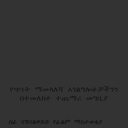
የጭነት መኪና አቅርቦት
አማሲያ ግሩፕ የተለያዩ የጭነት ማመላለሻ
ፍላጎቶችን የሚያሟሉ የጭነት ማመላለሻ
አገልግሎቶችን ይሰጣል።
a
የጭነት ማመላለሻ አገልግሎቶቻችንን
በተመለከተ ተጨማሪ መግቢያ
ሰፊ ናሽናልዋይድ የፊልም ማስታወቂያ