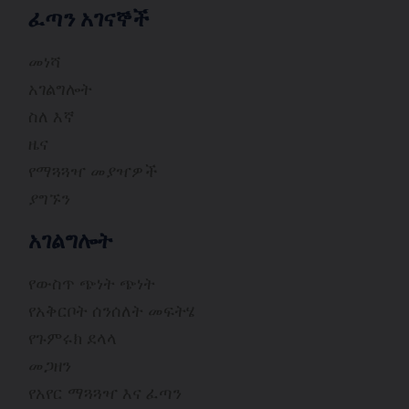
ፈጣን አገናኞች
መነሻ
አገልግሎት
ስለ እኛ
ዜና
የማጓጓዣ መያዣዎች
ያግኙን
አገልግሎት
የውስጥ ጭነት ጭነት
የአቅርቦት ሰንሰለት መፍትሄ
የጉምሩክ ደላላ
መጋዘን
የአየር ማጓጓዣ እና ፈጣን