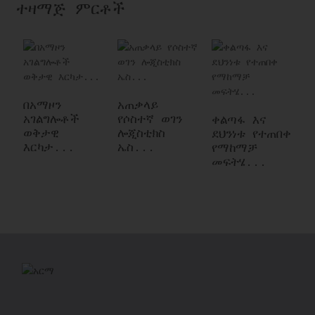
ተዛማጅ ምርቶች
በአማዞን
አጠቃላይ
ቀ
አገልግሎቶች
የሶስተኛ ወገን
የ
ቀልጣፋ እና
ወቅታዊ
ሎጂስቲክስ
ጭ
ደህንነቱ የተጠበቀ
እርካታ...
ኤስ...
ኢ
የማከማቻ
መፍትሄ...