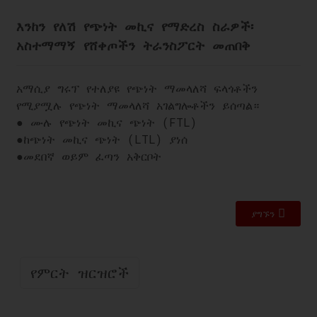
እንከን የለሽ የጭነት መኪና የማድረስ ስራዎች፡
አስተማማኝ የሸቀጦችን ትራንስፖርት መጠበቅ
አማሲያ ግሩፕ የተለያዩ የጭነት ማመላለሻ ፍላጎቶችን
የሚያሟሉ የጭነት ማመላለሻ አገልግሎቶችን ይሰጣል።
● ሙሉ የጭነት መኪና ጭነት (FTL)
●
ከጭነት መኪና ጭነት (LTL) ያነሰ
●
መደበኛ ወይም ፈጣን አቅርቦት
ያግኙን
የምርት ዝርዝሮች