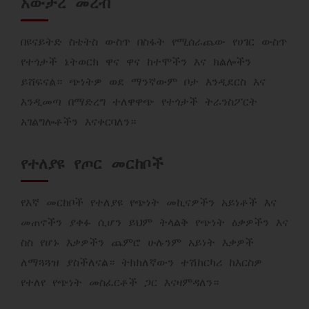
አውታረ መረብ
በዩናይትድ ስቴትስ ውስጥ በስፋት የሚሰራጨው የሀገር ውስጥ
የተጎታች ኔትወርክ ዋና ዋና ከተሞችን እና ክልሎችን
ይሸፍናል። ጭነትዎ ወደ ማንኛውም ቦታ እንዲደርስ እና
እንዲመጣ በማድረግ ተለዋዋጭ የተጎታች ትራንስፖርት
አገልግሎቶችን እናቀርባለን።
የተለያዩ የጦር መርከቦች
የእኛ መርከቦች የተለያዩ የጭነት መኪናዎችን አይነቶች እና
መጠኖችን ያቀፉ ሲሆን ይህም ትላልቅ የጭነት ዕቃዎችን እና
ስስ የሆኑ እቃዎችን ጨምሮ ሁሉንም አይነት እቃዎች
ለማጓጓዝ ያስችለናል። ትክክለኛውን ተሽከርካሪ ከእርስዎ
የተለየ የጭነት መስፈርቶች ጋር እናዛምዳለን።