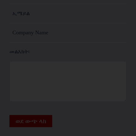
መልእክት፡
ወደ ውጭ ላክ