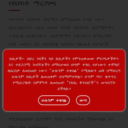
የደህንነት ማረጋገጫ
የጭነትዎ ደህንነት ቅድሚያ የምንሰጠው ጉዳይ ነው።
በትራንስፖርት ሂደቱ ውስጥ ጥብቅ የደህንነት እርምጃዎችን
ተግባራዊ እናደርጋለን፣ አስተማማኝ አቅርቦትን ለማረጋገጥ
የላቀ መሳሪያ እና ቴክኖሎጂ ካላቸው ባለሙያ የተጎታች
ትራንስፖርት አጋሮች ጋር እንሰራለን።
ኩኪዎች፡- በድረ ገጻችን ላይ ኩኪዎችን የምንጠቀመው ምርጫዎችዎን
እና ተደጋጋሚ ጉብኝቶችን በማስታወስ በጣም ተገቢ የሆነውን ተሞክሮ
ተለዋዋጭ የሎጂስቲክስ መፍትሄዎች
ለእርስዎ ለመስጠት ነው። "ሁሉንም ተቀበል" የሚለውን ጠቅ በማድረግ
ሁሉንም ኩኪዎች ለመጠቀም ተስማምተዋል። ሆኖም ግን፣ ቁጥጥር
የሚደረግበት ስምምነት ለመስጠት "የኩኪ ቅንብሮች"ን መጎብኘት
የእያንዳንዱ ደንበኛ ፍላጎቶች ልዩ መሆናቸውን እንገነዘባለን፣
ይችላሉ።
ለዚህም ነው ተለዋዋጭ የሎጂስቲክስ መፍትሄዎችን
ሁሉንም ተቀበል
ውጣ
የምናቀርበው። የአንድ ጊዜ የጅምላ ጭነት ወይም ብጁ
የተጎታች ትራንስፖርት አገልግሎቶችን በመደበኛነት
የሚያስፈልግዎ ቢሆንም፣ እንደ ፍላጎቶችዎ ማስተካከል እና
ማደራጀት እንችላለን።