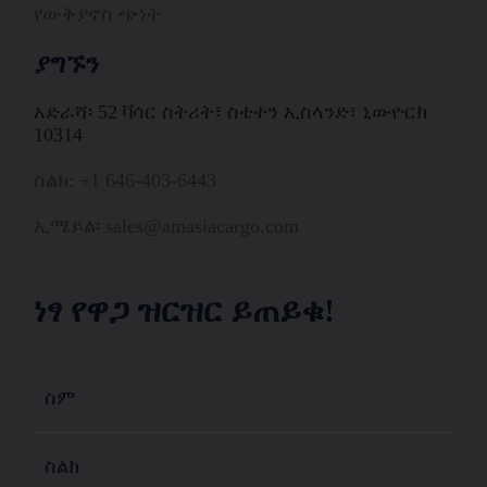
የውቅያኖስ ጭነት
ያግኙን
አድራሻ፡ 52 ቫሳር ስትሪት፣ ስቴተን ኢስላንድ፣ ኒውዮርክ
10314
ስልክ: +1 646-403-6443
ኢሜይል፡ sales@amasiacargo.com
ነፃ የዋጋ ዝርዝር ይጠይቁ!