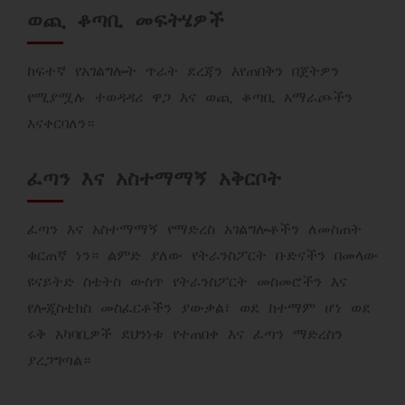
ወጪ ቆጣቢ መፍትሄዎች
ከፍተኛ የአገልግሎት ጥራት ደረጃን እየጠበቅን በጀትዎን
የሚያሟሉ ተወዳዳሪ ዋጋ እና ወጪ ቆጣቢ አማራጮችን
እናቀርባለን።
ፈጣን እና አስተማማኝ አቅርቦት
ፈጣን እና አስተማማኝ የማድረስ አገልግሎቶችን ለመስጠት
ቁርጠኛ ነን። ልምድ ያለው የትራንስፖርት ቡድናችን በመላው
ዩናይትድ ስቴትስ ውስጥ የትራንስፖርት መስመሮችን እና
የሎጂስቲክስ መስፈርቶችን ያውቃል፣ ወደ ከተማም ሆነ ወደ
ሩቅ አካባቢዎች ደህንነቱ የተጠበቀ እና ፈጣን ማድረስን
ያረጋግጣል።