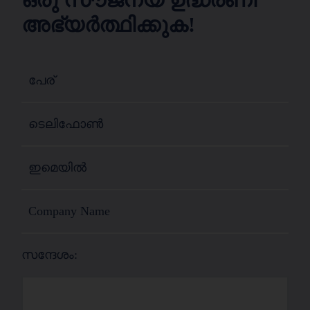
അഭ്യർത്ഥിക്കുക!
സന്ദേശം: