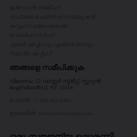
ഉൾനാടൻ ട്രക്കിംഗ്
സപ്ലൈ ചെയിൻ സൊല്യൂഷൻ
കസ്റ്റംസ് ബ്രോക്കറേജ്
വെയർഹൗസിംഗ്
എയർ ഷിപ്പിംഗും എക്സ്പ്രസും
സമുദ്ര ഷിപ്പിംഗ്
ഞങ്ങളെ സമീപിക്കുക
വിലാസം: 52 വാസ്സർ സ്ട്രീറ്റ്, സ്റ്റാറ്റൻ
ഐസ്ലാൻഡ്, NY 10314
ഫോൺ: +1 646-403-6443
ഇമെയിൽ: sales@amasiacargo.com
ഒരു സൗജന്യ ഉദ്ധരണി