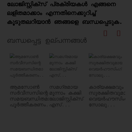
ലോജിസ്റ്റിക്സ് പ്രക്രിയകൾ എങ്ങനെ
ലളിതമാക്കാം എന്നതിനെക്കുറിച്ച്
കൂടുതലറിയാൻ ഞങ്ങളെ ബന്ധപ്പെടുക.
ബന്ധപ്പെട്ട ഉല്പന്നങ്ങൾ
ആമസോൺ
സമഗ്രമായ
കാര്യക്ഷമവും
ക
സർവീസസിന്റെ
മൂന്നാം കക്ഷി
സുരക്ഷിതവുമായ
സ
സമയബന്ധിതമായ
ലോജിസ്റ്റിക്സ്
വെയർഹൗസിംഗ്
ച
പൂർത്തീകരണം...
എസ്...
സോലു...
മ
ഇ