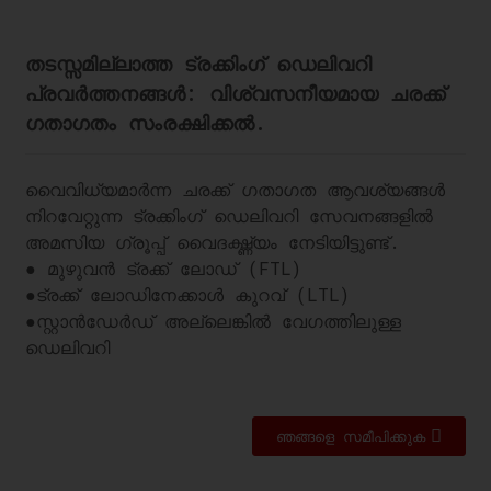
തടസ്സമില്ലാത്ത ട്രക്കിംഗ് ഡെലിവറി
പ്രവർത്തനങ്ങൾ: വിശ്വസനീയമായ ചരക്ക്
ഗതാഗതം സംരക്ഷിക്കൽ.
വൈവിധ്യമാർന്ന ചരക്ക് ഗതാഗത ആവശ്യങ്ങൾ
നിറവേറ്റുന്ന ട്രക്കിംഗ് ഡെലിവറി സേവനങ്ങളിൽ
അമസിയ ഗ്രൂപ്പ് വൈദഗ്ദ്ധ്യം നേടിയിട്ടുണ്ട്.
● മുഴുവൻ ട്രക്ക് ലോഡ് (FTL)
●
ട്രക്ക് ലോഡിനേക്കാൾ കുറവ് (LTL)
●
സ്റ്റാൻഡേർഡ് അല്ലെങ്കിൽ വേഗത്തിലുള്ള
ഡെലിവറി
ഞങ്ങളെ സമീപിക്കുക