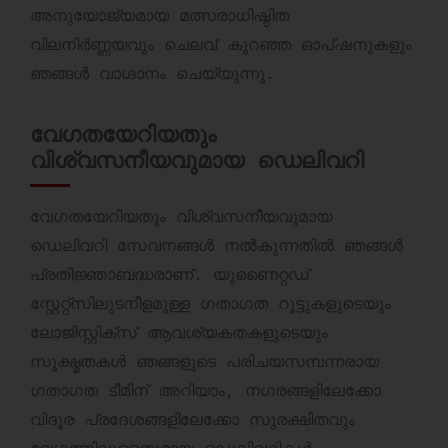
അനുയോജ്യമായ മത്സരാധിഷ്ഠിത
വിലനിർണ്ണയവും ചെലവ് കുറഞ്ഞ ഓപ്ഷനുകളും
ഞങ്ങൾ വാഗ്ദാനം ചെയ്യുന്നു.
വേഗതയേറിയതും
വിശ്വസനീയവുമായ ഡെലിവറി
വേഗതയേറിയതും വിശ്വസനീയവുമായ
ഡെലിവറി സേവനങ്ങൾ നൽകുന്നതിൽ ഞങ്ങൾ
പ്രതിജ്ഞാബദ്ധരാണ്. യുണൈറ്റഡ്
സ്റ്റേറ്റ്സിലുടനീളമുള്ള ഗതാഗത റൂട്ടുകളുടെയും
ലോജിസ്റ്റിക്സ് ആവശ്യകതകളുടെയും
സൂക്ഷ്മതകൾ ഞങ്ങളുടെ പരിചയസമ്പന്നരായ
ഗതാഗത ടീമിന് അറിയാം, നഗരങ്ങളിലേക്കോ
വിദൂര പ്രദേശങ്ങളിലേക്കോ സുരക്ഷിതവും
വേഗത്തിലുള്ളതുമായ ഡെലിവറികൾ