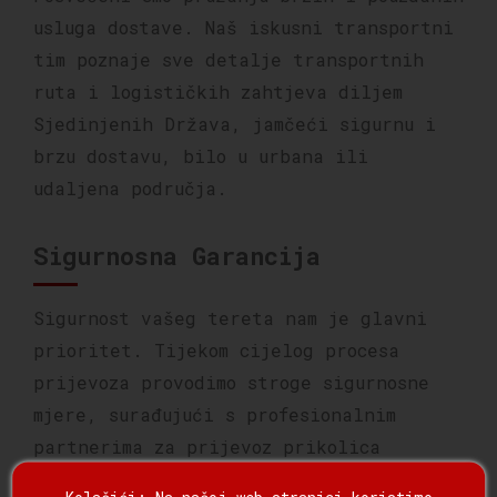
usluga dostave. Naš iskusni transportni
tim poznaje sve detalje transportnih
ruta i logističkih zahtjeva diljem
Sjedinjenih Država, jamčeći sigurnu i
brzu dostavu, bilo u urbana ili
udaljena područja.
Sigurnosna Garancija
Sigurnost vašeg tereta nam je glavni
prioritet. Tijekom cijelog procesa
prijevoza provodimo stroge sigurnosne
mjere, surađujući s profesionalnim
partnerima za prijevoz prikolica
opremljenima naprednom opremom i
Kolačići: Na našoj web stranici koristimo