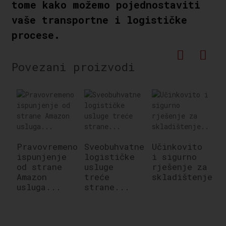
tome kako možemo pojednostaviti
vaše transportne i logističke
procese.
Povezani proizvodi
Pravovremeno
Sveobuhvatne
Učinkovito
ispunjenje
logističke
i sigurno
U
od strane
usluge
rješenje za
u
Amazon
treće
skladištenje..
o
usluga...
strane...
p
E