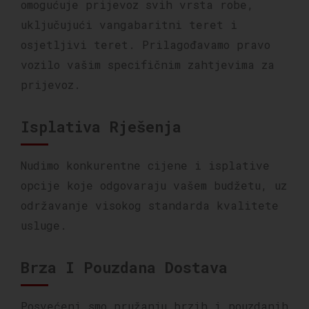
omogućuje prijevoz svih vrsta robe,
uključujući vangabaritni teret i
osjetljivi teret. Prilagođavamo pravo
vozilo vašim specifičnim zahtjevima za
prijevoz.
Isplativa Rješenja
Nudimo konkurentne cijene i isplative
opcije koje odgovaraju vašem budžetu, uz
održavanje visokog standarda kvalitete
usluge.
Brza I Pouzdana Dostava
Posvećeni smo pružanju brzih i pouzdanih