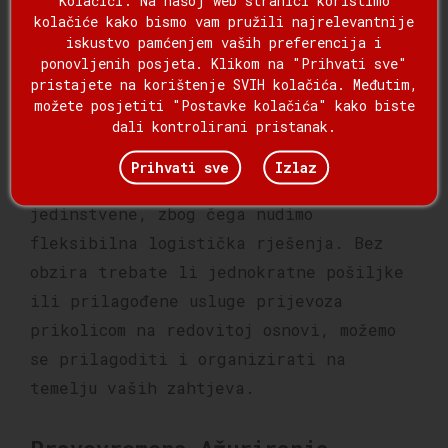
tehnologijom kako bismo osigurali
kolačiće kako bismo vam pružili najrelevantnije
sigurnu dostavu.
iskustvo pamćenjem vaših preferencija i
ponovljenih posjeta. Klikom na "Prihvati sve"
pristajete na korištenje SVIH kolačića. Međutim,
Fleksibilna Logistička
možete posjetiti "Postavke kolačića" kako biste
Rješenja
dali kontrolirani pristanak.
Prihvati sve
Izlaz
Prepoznajemo da su potrebe svakog kupca
jedinstvene, zbog čega nudimo
fleksibilna logistička rješenja. Bez
obzira trebate li jednokratne pošiljke
ili prilagođene usluge prijevoza
prikolicom na redovitoj osnovi, možemo
se prilagoditi i organizirati na
temelju vaših zahtjeva.