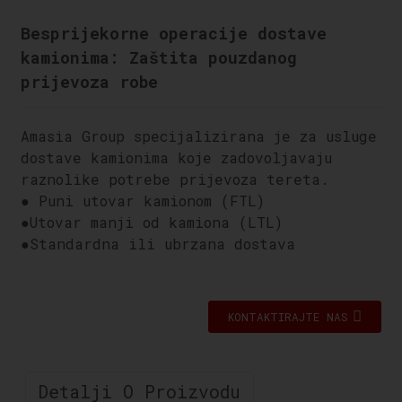
Besprijekorne operacije dostave
kamionima: Zaštita pouzdanog
prijevoza robe
Amasia Group specijalizirana je za usluge
dostave kamionima koje zadovoljavaju
raznolike potrebe prijevoza tereta.
● Puni utovar kamionom (FTL)
●
Utovar manji od kamiona (LTL)
●
Standardna ili ubrzana dostava
KONTAKTIRAJTE NAS
Detalji O Proizvodu