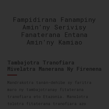
Fampidirana Fanampiny
Amin'ny Serivisy
Fanaterana Entana
Amin'ny Kamiao
Tambajotra Tranofiara
Mivelatra Manerana Ny Firenena
Mandrakotra tanàn-dehibe sy faritra
maro ny tambajotranay fitaterana
tranofiara eto Etazonia. Manolotra
tolotra fitaterana tranofiara azo