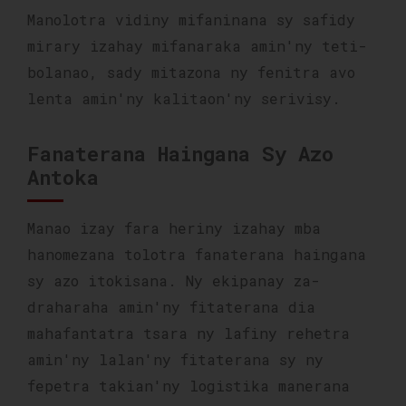
Manolotra vidiny mifaninana sy safidy
mirary izahay mifanaraka amin'ny teti-
bolanao, sady mitazona ny fenitra avo
lenta amin'ny kalitaon'ny serivisy.
Fanaterana Haingana Sy Azo
Antoka
Manao izay fara heriny izahay mba
hanomezana tolotra fanaterana haingana
sy azo itokisana. Ny ekipanay za-
draharaha amin'ny fitaterana dia
mahafantatra tsara ny lafiny rehetra
amin'ny lalan'ny fitaterana sy ny
fepetra takian'ny logistika manerana