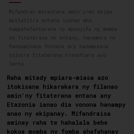
Mifandray mivantana amin'ireo ekipa
mpitatitra entana izahay mba
hampahafantarana ny mpanjifa ny momba
ny fitaterana ny entany, hanamora ny
fandaminana fotoana ary hanomezana
tolotra fitaterana tranofiara avo
lenta.
Raha mitady mpiara-miasa azo
itokisana hikarakara ny filanao
amin'ny fitaterana entana any
Etazonia ianao dia vonona hanampy
anao ny ekipanay. Mifandraisa
aminay raha te hahalala bebe
kokoa momba ny fomba ahafahanay