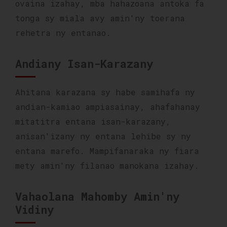
ovaina izahay, mba hahazoana antoka fa
tonga sy miala avy amin'ny toerana
rehetra ny entanao.
Andiany Isan-Karazany
Ahitana karazana sy habe samihafa ny
andian-kamiao ampiasainay, ahafahanay
mitatitra entana isan-karazany,
anisan'izany ny entana lehibe sy ny
entana marefo. Mampifanaraka ny fiara
mety amin'ny filanao manokana izahay.
Vahaolana Mahomby Amin'ny
Vidiny