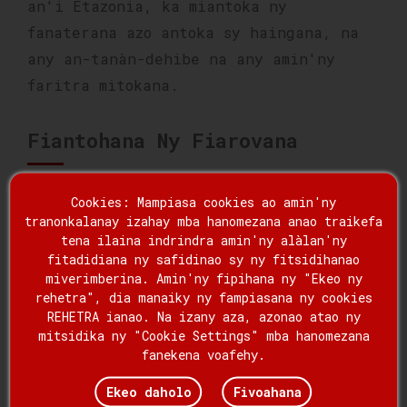
an'i Etazonia, ka miantoka ny
fanaterana azo antoka sy haingana, na
any an-tanàn-dehibe na any amin'ny
faritra mitokana.
Fiantohana Ny Fiarovana
Ny fiarovana ny entanao no laharam-
Cookies: Mampiasa cookies ao amin'ny
pahamehanay. Mametraka fepetra
tranonkalanay izahay mba hanomezana anao traikefa
tena ilaina indrindra amin'ny alàlan'ny
fiarovana hentitra izahay mandritra ny
fitadidiana ny safidinao sy ny fitsidihanao
fizotran'ny fitaterana, miara-miasa
miverimberina. Amin'ny fipihana ny "Ekeo ny
amin'ireo mpiara-miombon'antoka
rehetra", dia manaiky ny fampiasana ny cookies
REHETRA ianao. Na izany aza, azonao atao ny
matihanina amin'ny fitaterana
mitsidika ny "Cookie Settings" mba hanomezana
tranofiara izay manana fitaovana sy
fanekena voafehy.
teknolojia mandroso mba hahazoana
Ekeo daholo
Fivoahana
antoka fa azo antoka ny fanaterana.