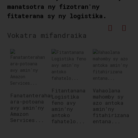
manatsotra ny fizotran'ny
fitaterana sy ny logistika.
Vokatra mifandraika
Fitantanana
Vahaolana
F
Fanatanterahana
Logistika
mahomby sy
m
ara-potoana
feno avy
azo antoka
f
avy amin'ny
amin'ny
amin'ny
a
Amazon
antoko
fitahirizana
d
Services...
fahatelo...
entana...
E