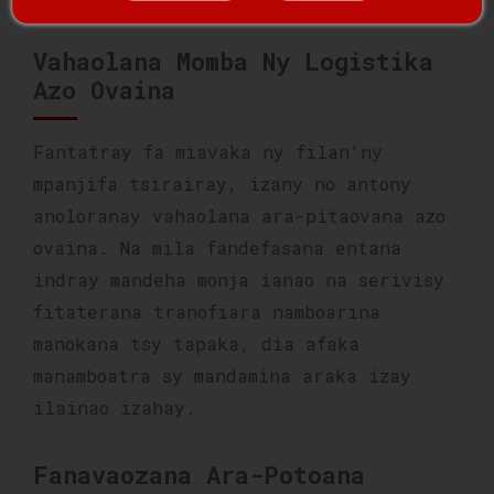
Vahaolana Momba Ny Logistika
Azo Ovaina
Fantatray fa miavaka ny filan'ny
mpanjifa tsirairay, izany no antony
anoloranay vahaolana ara-pitaovana azo
ovaina. Na mila fandefasana entana
indray mandeha monja ianao na serivisy
fitaterana tranofiara namboarina
manokana tsy tapaka, dia afaka
manamboatra sy mandamina araka izay
ilainao izahay.
Fanavaozana Ara-Potoana