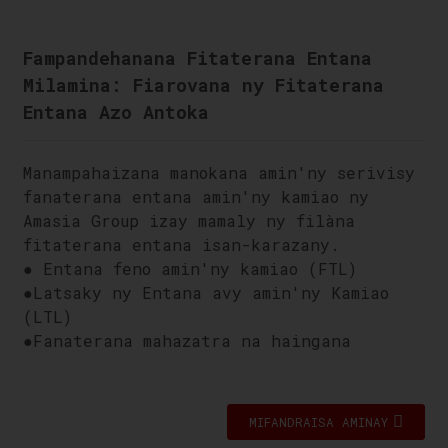
Fampandehanana Fitaterana Entana
Milamina: Fiarovana ny Fitaterana
Entana Azo Antoka
Manampahaizana manokana amin'ny serivisy
fanaterana entana amin'ny kamiao ny
Amasia Group izay mamaly ny filàna
fitaterana entana isan-karazany.
● Entana feno amin'ny kamiao (FTL)
●
Latsaky ny Entana avy amin'ny Kamiao
(LTL)
●
Fanaterana mahazatra na haingana
MIFANDRAISA AMINAY