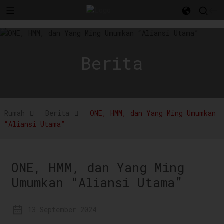
l
Berita
Rumah
Berita
ONE, HMM, dan Yang Ming Umumkan
“Aliansi Utama”
ONE, HMM, dan Yang Ming
Umumkan “Aliansi Utama”
13 September 2024