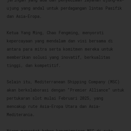
ujung yang andal untuk perdagangan lintas Pasifik
dan Asia-Eropa.
Ketua Yang Ming, Chao Fengming, menyoroti
kepercayaan yang mendalam dan visi bersama di
antara para mitra serta komitmen mereka untuk
memberikan solusi yang inovatif, berkualitas
tinggi, dan kompetitif.
a
Selain itu, Mediterranean Shipping Company (MSC)
akan berkolaborasi dengan “Premier Alliance” untuk
pertukaran slot mulai Februari 2025, yang
mencakup rute Asia-Eropa Utara dan Asia-
Mediterania.
Nixon mencatat bahwa kepemimpinan MSC di rute