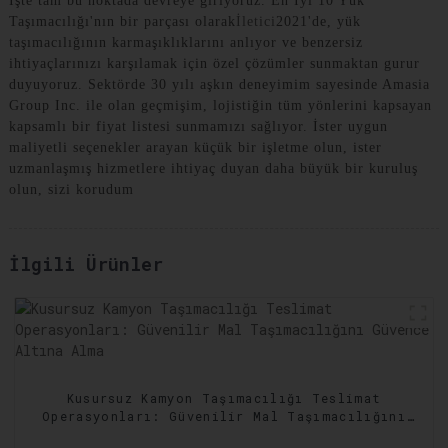
İşte tam bu noktada devreye giriyoruz. En İyi 10 Yük
Taşımacılığı'nın bir parçası olarak
İletici
2021'de, yük
taşımacılığının karmaşıklıklarını anlıyor ve benzersiz
ihtiyaçlarınızı karşılamak için özel çözümler sunmaktan gurur
duyuyoruz. Sektörde 30 yılı aşkın deneyimim sayesinde Amasia
Group Inc. ile olan geçmişim, lojistiğin tüm yönlerini kapsayan
kapsamlı bir fiyat listesi sunmamızı sağlıyor. İster uygun
maliyetli seçenekler arayan küçük bir işletme olun, ister
uzmanlaşmış hizmetlere ihtiyaç duyan daha büyük bir kuruluş
olun, sizi korudum
İlgili Ürünler
Kusursuz Kamyon Taşımacılığı Teslimat
Operasyonları: Güvenilir Mal Taşımacılığını
Güvence Altına Alma