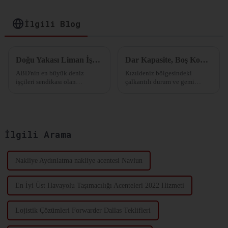
Optimize Edin
İlgili Blog
Doğu Yakası Liman İşçilerinin Uyarısı: Greve Hazırız!
Dar Kapasite, Boş Konteyner Sıkıntısı! Navlun fiyatlarının önümüzdeki dört hafta içinde zirveye ulaşması bekleniyor.
ABD'nin en büyük deniz
Kızıldeniz bölgesindeki
işçileri sendikası olan
çalkantılı durum ve gemi
Uluslararası Liman İşçileri
rotalarının değiştirilmesi,
Derneği (ILA), geçtiğimiz
gecikmeler ve iptaller gibi
günlerde başlangıçta planlanan
sorunların yarattığı
iş sözleşmesi görüşmelerini
dalgalanmaların ortasında,
askıya aldı...
nakliye sektörü zorluğu
İlgili Arama
hissetmeye başlıyor...
Nakliye Aydınlatma nakliye acentesi Navlun
En İyi Üst Havayolu Taşımacılığı Acenteleri 2022 Hizmeti
Lojistik Çözümleri Forwarder Dallas Teklifleri