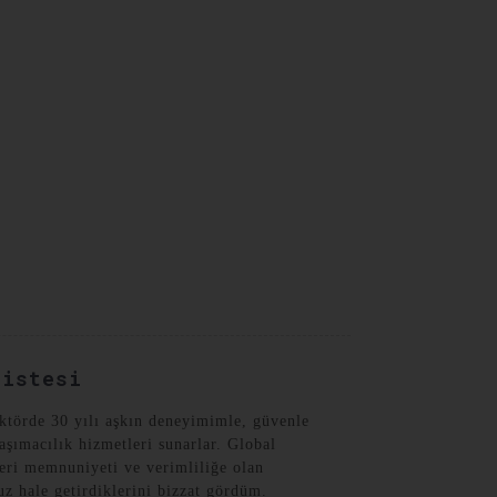
Turkish
Listesi
ktörde 30 yılı aşkın deneyimimle, güvenle
taşımacılık hizmetleri sunarlar. Global
şteri memnuniyeti ve verimliliğe olan
suz hale getirdiklerini bizzat gördüm.