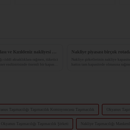
Zayıf Talep, Nakliye Kapasitesinde Arz Fazlası ve Kızıldeniz nakliyesi baskı altında.
Nakliye piyasası birçok rotada 
ğı ciddi aksaklıklara rağmen, tüketici
Nakliye şirketlerinin nakliye kapasite
ner endüstrisinde önemli bir kapasite
hattın tam kapasitede olmasına rağmen
anus Taşımacılığı Taşımacılık Komisyoncusu Taşımacılık
Okyanus Taşım
Okyanus Taşımacılığı Taşımacılık Şirketi
Nakliye Taşımacılığı Mankenl