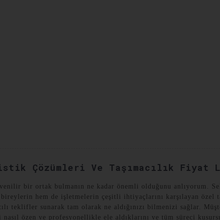
YAT VAKALARI
BIZE ULAŞIN
istik Çözümleri Ve Taşımacılık Fiyat 
üvenilir bir ortak bulmanın ne kadar önemli olduğunu anlıyorum. Se
ireylerin hem de işletmelerin çeşitli ihtiyaçlarını karşılayan özel 
tılı teklifler sunarak tam olarak ne aldığınızı bilmenizi sağlar. Mü
ği nasıl özen ve profesyonellikle ele aldıklarını ve tüm süreci kusur