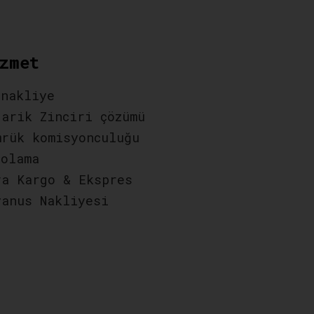
zmet
 nakliye
darik Zinciri çözümü
mrük komisyonculuğu
polama
va Kargo & Ekspres
yanus Nakliyesi