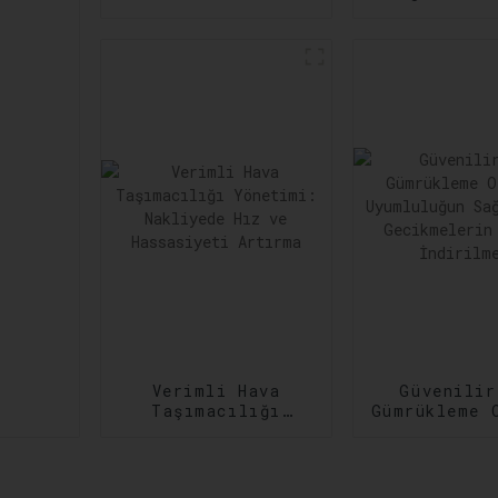
Zamanında
Çeşitli ve
Gerçekleştirme:
Kargo
Sipariş
İhtiyaçla
Gerçekleştirmede
Karşıl
Verimliliğin
Artırılması
Verimli Hava
Güvenilir
Taşımacılığı
Gümrükleme 
Yönetimi:
Uyumlulu
Nakliyede Hız ve
Sağlanma
Hassasiyeti
Gecikmeler
Artırma
Aza İndiri