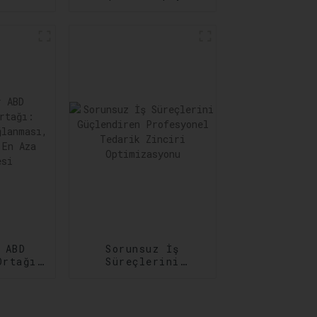
 Acil
Taşımacılık
Hizmetleri: Her
rını
Adımda
ar
Güvenilirlik
 ABD
Sorunsuz İş
Ortağı:
Süreçlerini
ğun
Güçlendiren
sı,
Profesyonel
in En
Tedarik Zinciri
lmesi
Optimizasyonu