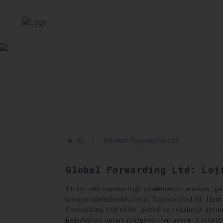
EV
HIZMET
HAKKIMIZDA
HABERLER
SEVKI
>>
Ev
Küresel Taşımacılık Ltd.
Global Forwarding Ltd: Loj
En iyi yük taşımacılığı çözümlerini ararken, g
tavsiye edebilirim
Küresel Taşımacılık
Ltd. Hem b
Forwarding Ltd ekibi, şeffaf ve rekabetçi ayrın
bağlılıkları onları rakiplerinden ayırır. Lojisti