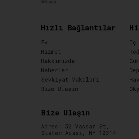
Hızlı Bağlantılar
Hi
Ev
İç
Hizmet
Te
Hakkımızda
Gü
Haberler
De
Sevkiyat Vakaları
Ha
Bize Ulaşın
Ok
Bize Ulaşın
Adres: 52 Vassar St,
Staten Adası, NY 10314