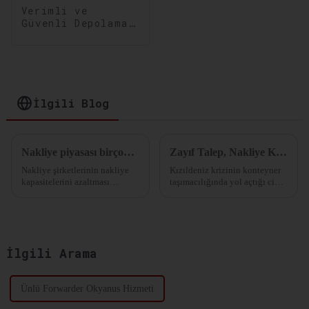
Verimli ve
Güvenli Depolama
Çözümleri:
Depolama ve
Dağıtımınızı
Optimize Edin
İlgili Blog
Nakliye piyasası birçok rotada yer sıkıntısı yaşıyor!
Zayıf Talep, Nakliye Kapasitesinde Arz Fazlası ve Kızıldeniz nakliyesi baskı altında.
Nakliye şirketlerinin nakliye
Kızıldeniz krizinin konteyner
kapasitelerini azaltması
taşımacılığında yol açtığı ciddi
etkiliBirçok nakliye acentesi,
aksaklıklara rağmen, tüketici
birçok hattın tam kapasitede
talebi durgun kalmaya devam
olmasına rağmen, bunun
ediyor. Aynı zamanda, liner
temelde hat şirketlerinin...
endüstrisinde önemli bir
kapasite fazlası var...
İlgili Arama
Ünlü Forwarder Okyanus Hizmeti