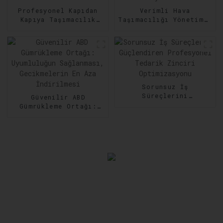
Profesyonel Kapıdan
Verimli Hava
Kapıya Taşımacılık
Taşımacılığı Yönetimi:
Hizmetleri: Her Adımda
Nakliyede Hız ve
Güvenilirlik
Hassasiyeti Artırma
Sorunsuz İş
Süreçlerini
Güvenilir ABD
Güçlendiren
Gümrükleme Ortağı:
Profesyonel Tedarik
Uyumluluğun
Zinciri Optimizasyonu
Sağlanması,
Gecikmelerin En Aza
İndirilmesi