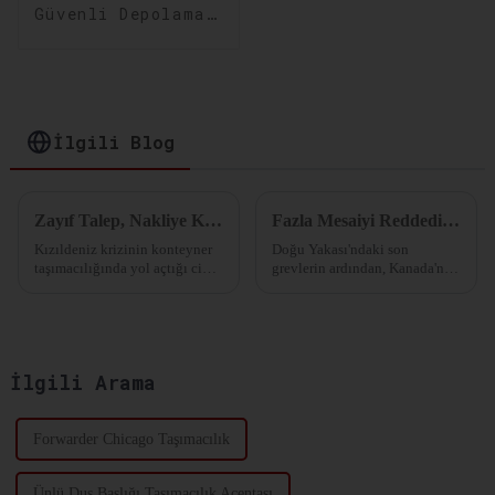
Güvenli Depolama
Çözümleri:
Depolama ve
Dağıtımınızı
Optimize Edin
İlgili Blog
Zayıf Talep, Nakliye Kapasitesinde Arz Fazlası ve Kızıldeniz nakliyesi baskı altında.
Fazla Mesaiyi Reddediyoruz! Kuzey Amerika'nın Büyük Limanı "Süresiz Greve" Giriyor! Transatlantik Navlun Oranları Artacak mı?
Kızıldeniz krizinin konteyner
Doğu Yakası'ndaki son
taşımacılığında yol açtığı ciddi
grevlerin ardından, Kanada'nın
aksaklıklara rağmen, tüketici
Montreal Limanı şimdi de
talebi durgun kalmaya devam
"süresiz fazla mesai grevi" ile
ediyor. Aynı zamanda, liner
karşı karşıya. İşçi gerginlikleri
endüstrisinde önemli bir
artıyor ve taşıyıcılar mesai
kapasite fazlası var...
ücretlerini artırmaya çalışıyor...
İlgili Arama
Forwarder Chicago Taşımacılık
Ünlü Duş Başlığı Taşımacılık Acentası