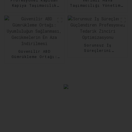
Profesyonel Kapıdan
Verimli Hava
Kapıya Taşımacılık
Taşımacılığı Yönetimi:
Hizmetleri: Her Adımda
Nakliyede Hız ve
Güvenilirlik
Hassasiyeti Artırma
Sorunsuz İş
Süreçlerini
Güvenilir ABD
Güçlendiren
Gümrükleme Ortağı:
Profesyonel Tedarik
Uyumluluğun
Zinciri Optimizasyonu
Sağlanması,
Gecikmelerin En Aza
İndirilmesi