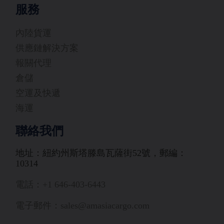
服務
內陸貨運
供應鏈解決方案
報關代理
倉儲
空運及快遞
海運
聯絡我們
地址：紐約州斯塔滕島瓦薩街52號，郵編：
10314
電話：+1 646-403-6443
電子郵件：sales@amasiacargo.com