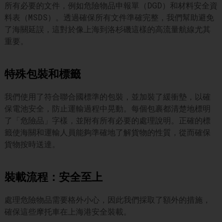
所有必要的文件，例如危險物品申報單（DGD）和材料安全資
料表（MSDS）。透過確保所有文件準確完整，我們幫助避免
了海關延誤，這對於像上海到洛杉磯這樣的高流量航線尤其
重要。
特殊包裝和標籤
我們使用了符合聯合國標準的包裝，並加裝了緩衝墊，以確
保電池安全，防止運輸過程中晃動。每個包裹都清楚地標明
了「危險品」字樣，並附有所有必要的處理說明。正確的標
籤使海關和運輸人員能夠準確地了解貨物的性質，從而確保
貨物按時送達。
裝載流程：安全至上
處理危險物品需要格外小心，因此我們採取了額外的措施，
確保這些摩托車在上海港安全裝載。