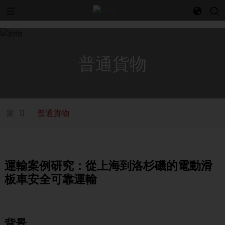
l
普通貨物
家
普通貨物
運輸案例研究：從上海到洛杉磯的電動滑
板車安全可靠運輸
背景