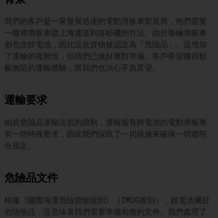
我們的客戶是一家發展迅速的電動滑板車製造商，他們需要
一種將滑板車從上海運送到洛杉磯的方法。由於每輛滑板車
都包含鋰電池，因此這批貨物被認定為「危險品」。這增加
了運輸的複雜性，但我們已做好應對準備。客戶希望獲得順
暢無阻的運輸體驗，而我們也決心不負眾望。
運輸要求
由於危險品運輸法規的限制，運輸裝有鋰電池的電動滑板車
有一些特殊要求，因此我們採取了一切措施來確保一切都符
合規定。
危險品文件
根據《國際海運危險貨物規則》（IMDG規則），鋰電池屬於
危險物品，這意味著我們需要準備相應的文件。我們處理了