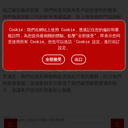
從訂艙到最終裝船，我們竭盡所能為客戶提供便利的服務。
我們負責與船公司的所有溝通協調，與上海港務部門協調配
合，並定期向客戶更新貨物運輸狀態，確保客戶全程無需擔
Cookie：我們在網站上使用 Cookie，透過記住您的偏好和重
憂。
複訪問，為您提供最相關的體驗。點擊“全部接受”，即表示您同
意使用所有 Cookie。您也可以造訪「Cookie 設定」進行自訂
設定。
結果
全部接受
出口
由於周密的計劃和對細節的關注，這批貨物安全準時地抵達
洛杉磯，全程沒有任何問題。客戶對整個過程的順利進行非
常滿意，我們也很高興能夠提供如此可靠的服務，助力他們
的業務發展。這個案例充分展現了我們處理複雜貨運的能
力，並讓客戶從頭到尾都安心無憂。