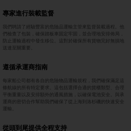
專家進行裝載監督
我們聘請了經驗豐富的危險品運輸主管來監督裝載過程。他
們檢查了包裝，確保踏板車固定牢固，並合理地安排佈局，
防止運輸過程中發生移位。這對於確保所有貨物完好無損地
送達至關重要。
遵循承運商指南
每家船公司都有各自的危險物品運輸規程，我們確保滿足這
條航線的所有特定要求。這包括選擇合適的貨櫃類型、合理
平衡重量以及安排額外的通風措施，以確保電池安全。與承
運商的密切合作幫助我們確保了從上海到洛杉磯的快速安全
運輸。
從頭到尾提供全程支持