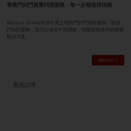
專業門到門貨運代理服務：每一步都值得信賴
Amasia Group提供中美之間的門到門運輸服務。透過
門到門運輸，您可以省去中間環節，體驗更有效率的海運
解決方案。
聯絡我們
產品詳情
挨家挨戶
Amasia Group提供中美之間的門到門運