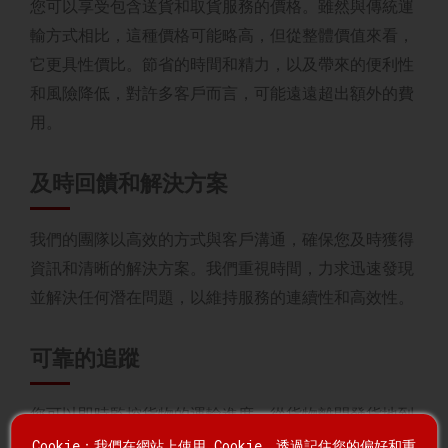
您可以享受包含送貨和取貨服務的價格。雖然與傳統運
輸方式相比，這種價格可能略高，但從整體價值來看，
它更具性價比。節省的時間和精力，以及帶來的便利性
和風險降低，對許多客戶而言，可能遠遠超出額外的費
用。
及時回饋和解決方案
我們的團隊以高效的方式與客戶溝通，確保您及時獲得
資訊和清晰的解決方案。我們重視時間，力求迅速發現
並解決任何潛在問題，以維持服務的連續性和高效性。
可靠的追蹤
您可以即時監控貨物的運輸進度，從貨物離開發貨地到
送達您家門口。
Cookie：我們在網站上使用 Cookie，透過記住您的偏好和重