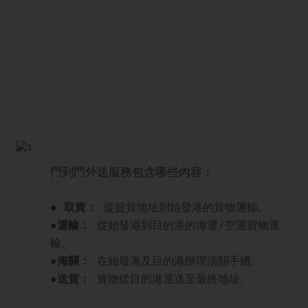
輸服務。透過門到門運輸，您可以省去中
間環節，體驗更有效率的海運解決方案。
門到門外送服務包含哪些內容：
● 取貨：
從提貨地址到始發港的貨物運輸。
●
運輸：
從始發港到目的港的海運/空運貨物運
輸。
●
海關：
在始發港及目的港辦理清關手續。
●
送貨：
貨物從目的港運送至最終地址。