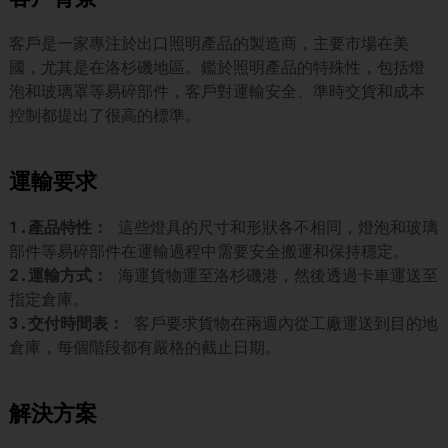
客戶是一家專注於出口照明產品的製造商，主要市場在美
國，尤其是在洛杉磯地區。鑑於照明產品的特殊性，包括燈
泡和玻璃罩等易碎部件，客戶對運輸安全、準時交貨和成本
控制都提出了很高的標準。
運輸要求
1.產品特性：
這些燈具的尺寸和形狀各不相同，燈泡和玻璃
部件等易碎部件在運輸過程中需要安全搬運和保持穩定。
2.運輸方式：
海運貨物運至洛杉磯港，然後透過卡車運送至
指定倉庫。
3.交付時間表：
客戶要求貨物在兩週內從工廠運送到目的地
倉庫，每個階段都有嚴格的截止日期。
解決方案