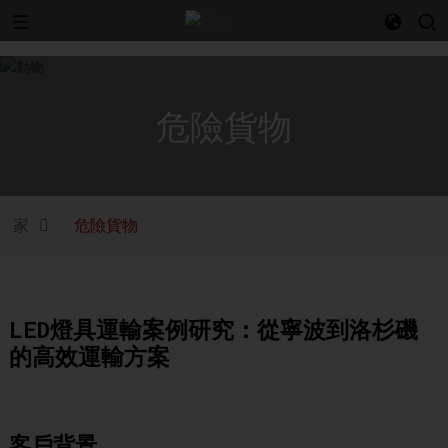
l
危險貨物
家
危險貨物
LED燈具運輸案例研究：從寧波到洛杉磯
的高效運輸方案
客戶背景