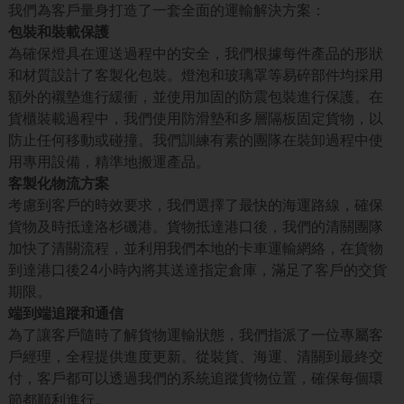
我們為客戶量身打造了一套全面的運輸解決方案：
包裝和裝載保護
為確保燈具在運送過程中的安全，我們根據每件產品的形狀
和材質設計了客製化包裝。燈泡和玻璃罩等易碎部件均採用
額外的襯墊進行緩衝，並使用加固的防震包裝進行保護。在
貨櫃裝載過程中，我們使用防滑墊和多層隔板固定貨物，以
防止任何移動或碰撞。我們訓練有素的團隊在裝卸過程中使
用專用設備，精準地搬運產品。
客製化物流方案
考慮到客戶的時效要求，我們選擇了最快的海運路線，確保
貨物及時抵達洛杉磯港。貨物抵達港口後，我們的清關團隊
加快了清關流程，並利用我們本地的卡車運輸網絡，在貨物
到達港口後24小時內將其送達指定倉庫，滿足了客戶的交貨
期限。
端到端追蹤和通信
為了讓客戶隨時了解貨物運輸狀態，我們指派了一位專屬客
戶經理，全程提供進度更新。從裝貨、海運、清關到最終交
付，客戶都可以透過我們的系統追蹤貨物位置，確保每個環
節都順利進行。