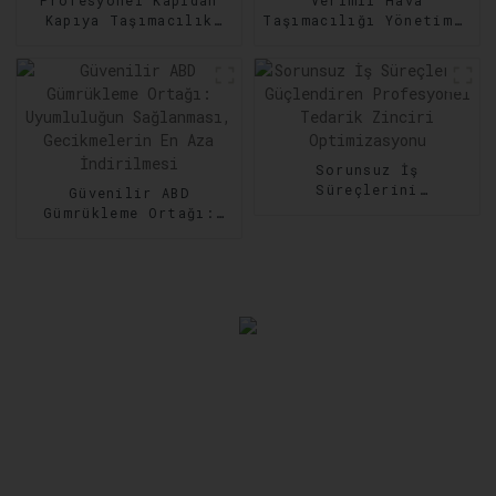
Profesyonel Kapıdan
Verimli Hava
Kapıya Taşımacılık
Taşımacılığı Yönetimi:
Hizmetleri: Her Adımda
Nakliyede Hız ve
Güvenilirlik
Hassasiyeti Artırma
Sorunsuz İş
Süreçlerini
Güvenilir ABD
Güçlendiren
Gümrükleme Ortağı:
Profesyonel Tedarik
Uyumluluğun
Zinciri Optimizasyonu
Sağlanması,
Gecikmelerin En Aza
İndirilmesi