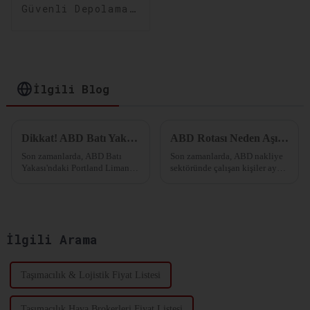
Güvenli Depolama
Çözümleri:
Depolama ve
Dağıtımınızı
Optimize Edin
İlgili Blog
Dikkat! ABD Batı Yakası'ndaki Portland Limanı Bu Yılın Ekim Ayında Konteyner Operasyonlarını Durduruyor!
ABD Rotası Neden Aşırı Rezervasyon Aldı?
Son zamanlarda, ABD Batı
Son zamanlarda, ABD nakliye
Yakası'ndaki Portland Limanı,
sektöründe çalışan kişiler aynı
bu yılın 1 Ekim'inden itibaren
soruyu soruyor: Rota nasıl
konteyner yükleme ve
aniden aşırı rezervasyon aldı ve
boşaltma operasyonlarını
fiyatlarda artışa neden oldu?
durduracağını duyurdu.
...'dan İthal Edilen En İyi 20
Portland Limanı, ...
Ürün
İlgili Arama
Taşımacılık & Lojistik Fiyat Listesi
Taşımacılık Hava Brokerleri Fiyat Listesi