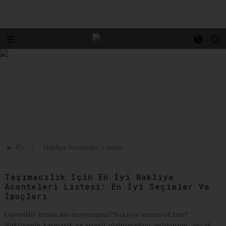
>>
Ev
Nakliye Acenteleri Listesi
Taşımacılık Için En İyi Nakliye
Acenteleri Listesi: En İyi Seçimler Ve
İpuçları
Güvenilir birini mi arıyorsunuz?
Nakliye acentesi
Liste?
Nakliyenin karmaşık ve stresli olabileceğini anlıyorum, ancak