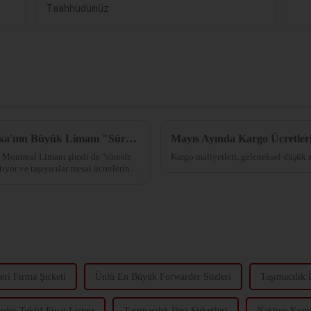
Fazla Mesaiyi Reddediyoruz! Kuzey Amerika'nın Büyük Limanı "Süresiz Greve" Giriyor! Transatlantik Navlun Oranları Artacak mı?
Mayıs Ayında Kargo Ücretler
 Montreal Limanı şimdi de "süresiz
Kargo maliyetleri, geleneksel düşük s
rtıyor ve taşıyıcılar mesai ücretlerini
eri Firma Şirketi
Ünlü En Büyük Forwarder Sözleri
Taşımacılık İ
der Teklif Fiyat Listesi
Taşımacılık İleri Şirketleri
Nakliye Komi