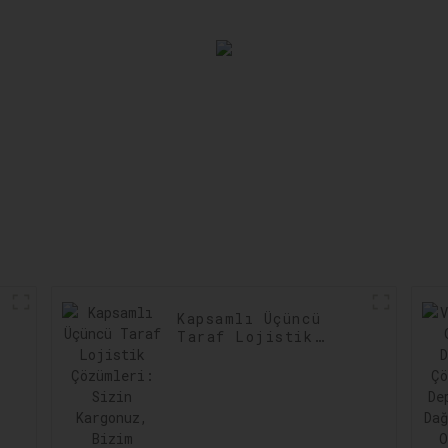
Artırma
Aza İndiri
Kapsamlı Üçüncü
Taraf Lojistik
Çözümleri: Sizin
Kargonuz, Bizim
Taahhüdümüz