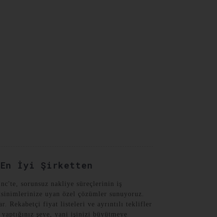
Turkish
 En İyi Şirketten
c'te, sorunsuz nakliye süreçlerinin iş
eksinimlerinize uyan özel çözümler sunuyoruz.
 Rekabetçi fiyat listeleri ve ayrıntılı teklifler
 yaptığınız şeye, yani işinizi büyütmeye