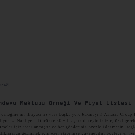
YAT VAKALARI
BIZE ULAŞIN
rneği
ndevu Mektubu Örneği Ve Fiyat Listesi
 örneğine mi ihtiyacınız var? Başka yere bakmayın! Amasia Group In
nlıyoruz. Nakliye sektöründe 30 yılı aşkın deneyimimizle, özel ger
eler için tasarlanmıştır ve her gönderinin özenle işlenmesini sağlar.
lıklarında gezinmek için özel ekibimize güvenebilir, böylece en iyi