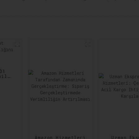
ğı
nilir
ltına
Amazon Hizmetleri
Uzman Eks