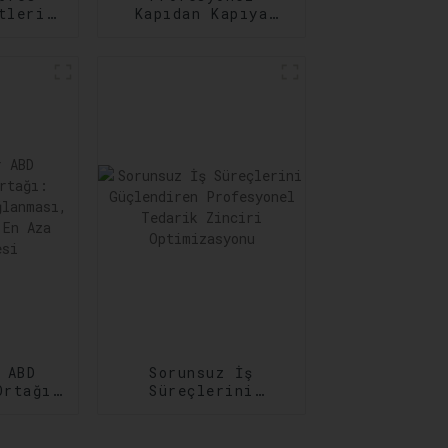
tleri:
Kapıdan Kapıya
 Acil
Taşımacılık
Hizmetleri: Her
rını
Adımda
ar
Güvenilirlik
 ABD
Sorunsuz İş
Ortağı:
Süreçlerini
ğun
Güçlendiren
sı,
Profesyonel
in En
Tedarik Zinciri