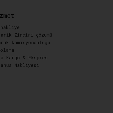
zmet
 nakliye
darik Zinciri çözümü
mrük komisyonculuğu
polama
va Kargo & Ekspres
yanus Nakliyesi