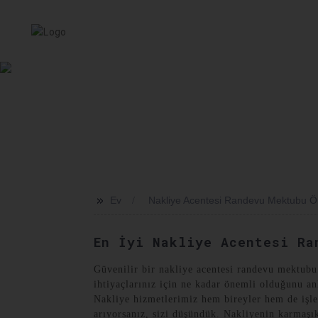
EV
HIZMET
HAKKIMIZDA
HABERLER
SEVKI
>>
Ev
Nakliye Acentesi Randevu Mektubu Ö
En İyi Nakliye Acentesi Ra
Güvenilir bir nakliye acentesi randevu mektubu
ihtiyaçlarınız için ne kadar önemli olduğunu a
Nakliye hizmetlerimiz hem bireyler hem de işletm
arıyorsanız, sizi düşündük. Nakliyenin karmaşık