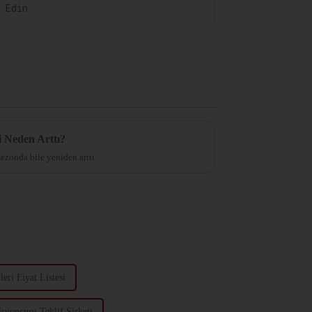
i Neden Arttı?
ezonda bile yeniden arttı.
leri Fiyat Listesi
syoncusu Teklif Şirketi