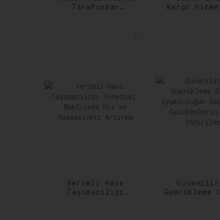
Tarafından
Kargo Hizme
Zamanında
Çeşitli ve
Gerçekleştirme:
Kargo
Sipariş
İhtiyaçla
Gerçekleştirmede
Karşıl
Verimliliğin
Artırılması
Verimli Hava
Güvenilir
Taşımacılığı
Gümrükleme 
Yönetimi:
Uyumlulu
Nakliyede Hız ve
Sağlanma
Hassasiyeti
Gecikmeler