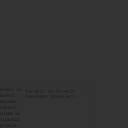
lmesi
Optimizasyonu
Verimli ve Güvenli
Depolama Çözümleri:
Depolama ve
Dağıtımınızı
Optimize Edin