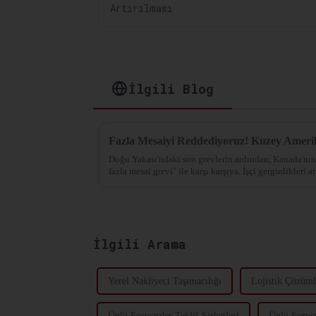
İlgili Blog
Doğu Yakası'ndaki son grevlerin ardından, Kanada'nın
fazla mesai grevi" ile karşı karşıya. İşçi gerginlikleri a
artırmaya çalışıyor...
İlgili Arama
Yerel Nakliyeci Taşımacılığı
Lojistik Çözüml
Ünlü Forwarder Teklif Şirketleri
Ünlü Forwar