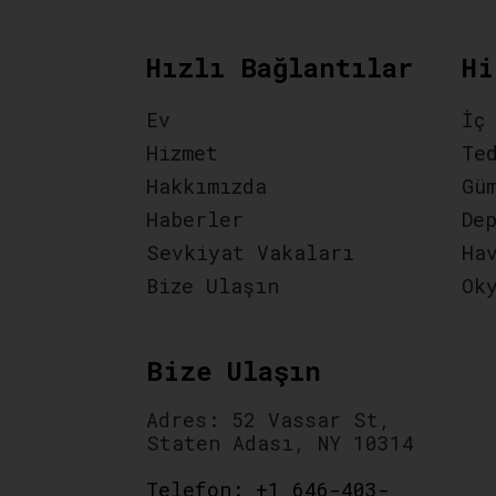
Hızlı Bağlantılar
Hi
Ev
İç
Hizmet
Te
Hakkımızda
Gü
Haberler
De
Sevkiyat Vakaları
Ha
Bize Ulaşın
Ok
Bize Ulaşın
Adres: 52 Vassar St,
Staten Adası, NY 10314
Telefon: +1 646-403-