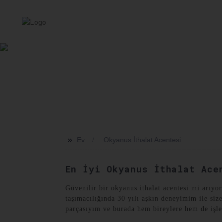
EV
HIZMET
HAKKIMIZDA
HABERLER
SEVKI
>>
Ev
Okyanus İthalat Acentesi
En İyi Okyanus İthalat Ace
Güvenilir bir okyanus ithalat acentesi mi arıyo
taşımacılığında 30 yılı aşkın deneyimim ile si
parçasıyım ve burada hem bireylere hem de işl