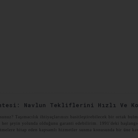
YAT VAKALARI
BIZE ULAŞIN
ntesi: Navlun Tekliflerini Hızlı Ve K
rsunuz? Taşımacılık ihtiyaçlarınızı basitleştirebilecek bir ortak b
ze her şeyin yolunda olduğunu garanti edebilirim. 1991'deki başlang
etmelere hitap eden kapsamlı hizmetler sunma konusunda bir üne ka