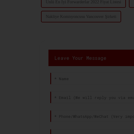
Ünlü En İyi Forwarderlar 2022 Fiyat Listesi
Nakliye Komisyoncusu Vancouver Şirketi
Leave Your Message