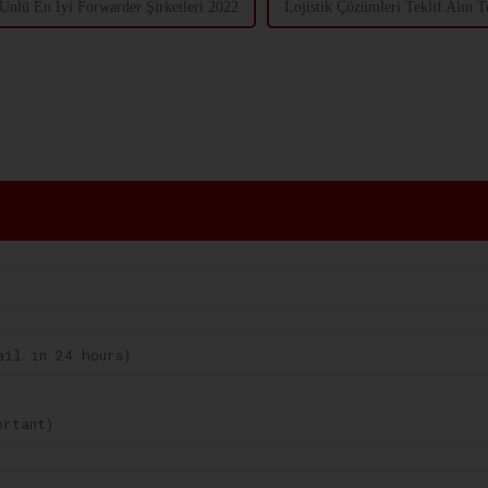
Ünlü En İyi Forwarder Şirketleri 2022
Lojistik Çözümleri Teklif Alın Te