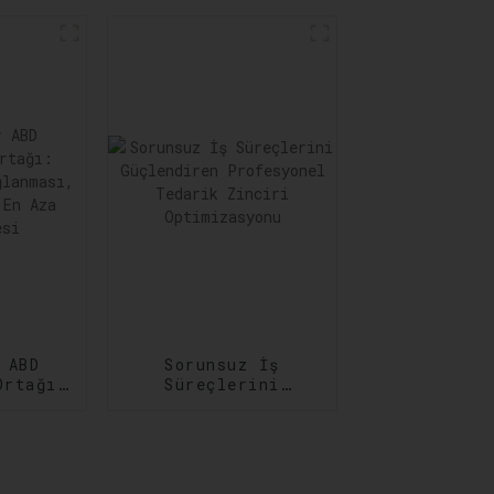
Hizmetleri: Her
rını
Adımda
ar
Güvenilirlik
 ABD
Sorunsuz İş
Ortağı:
Süreçlerini
ğun
Güçlendiren
sı,
Profesyonel
in En
Tedarik Zinciri
lmesi
Optimizasyonu