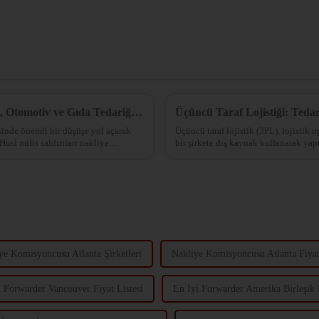
Nakliye Kapasitesi %57 Düştü! Endüstriyel, Otomotiv ve Gıda Tedariği Aksadı!
Üçüncü Taraf Lojistiği: Tedar
sinde önemli bir düşüşe yol açarak
Üçüncü taraf lojistik (3PL), lojistik 
Husi milis saldırıları nakliye
bir şirkete dış kaynak kullanarak yap
ye Komisyoncusu Atlanta Şirketleri
Nakliye Komisyoncusu Atlanta Fiyat
 Forwarder Vancouver Fiyat Listesi
En İyi Forwarder Amerika Birleşik 