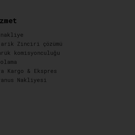
zmet
 nakliye
darik Zinciri çözümü
mrük komisyonculuğu
polama
va Kargo & Ekspres
yanus Nakliyesi