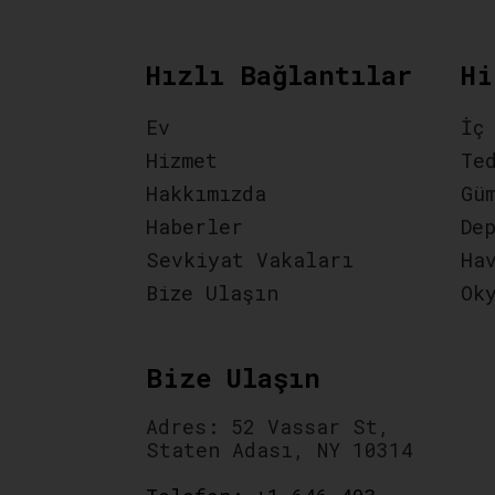
Hızlı Bağlantılar
Hi
Ev
İç
Hizmet
Te
Hakkımızda
Gü
Haberler
De
Sevkiyat Vakaları
Ha
Bize Ulaşın
Ok
Bize Ulaşın
Adres: 52 Vassar St,
Staten Adası, NY 10314