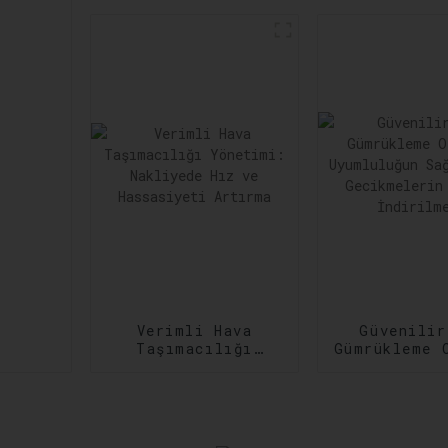
Gerçekleştirme:
Kargo
Sipariş
İhtiyaçla
Gerçekleştirmede
Karşıl
Verimliliğin
Artırılması
Verimli Hava
Güvenilir
Taşımacılığı
Gümrükleme 
Yönetimi:
Uyumlulu
Nakliyede Hız ve
Sağlanma
Hassasiyeti
Gecikmeler
Artırma
Aza İndiri