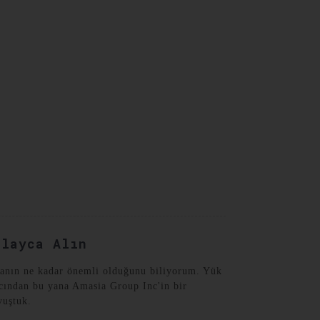
Turkish
olayca Alın
ulmanın ne kadar önemli olduğunu biliyorum. Yük
ıcından bu yana Amasia Group Inc'in bir
vuştuk.