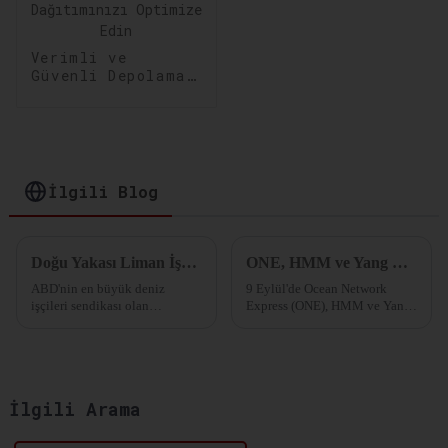
Verimli ve
Güvenli Depolama
Çözümleri:
Depolama ve
Dağıtımınızı
Optimize Edin
İlgili Blog
Doğu Yakası Liman İşçilerinin Uyarısı: Greve Hazırız!
ONE, HMM ve Yang Ming “Premier İttifakı”nı duyurdu
ABD'nin en büyük deniz
9 Eylül'de Ocean Network
işçileri sendikası olan
Express (ONE), HMM ve Yang
Uluslararası Liman İşçileri
Ming Marine Transport, beş
Derneği (ILA), geçtiğimiz
yıllığına Şubat 2025'ten
günlerde başlangıçta planlanan
itibaren yürürlüğe girecek yeni
iş sözleşmesi görüşmelerini
ittifakları "Premier Alliance"ı
askıya aldı...
duyurdular.
İlgili Arama