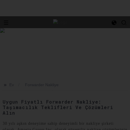
>>
Ev
Forwarder Nakliye
Uygun Fiyatlı Forwarder Nakliye:
Taşımacılık Teklifleri Ve Çözümleri
Alın
30 yılı aşkın deneyime sahip deneyimli bir nakliye şirketi
olarak, Amasia Group Inc. olarak güvenilir nakliye çözümlerinin