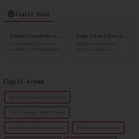
Optimize Edin
İlgili Blog
Panama Kanalı'nın su seviyesi daha da düşecek
Doğu Yakası Liman İşçilerinin Uyarısı: Greve Hazırız!
Şiddetli kuraklığın etkisini
ABD'nin en büyük deniz
azaltmak için Panama Kanalı
işçileri sendikası olan
Otoritesi (ACP) yakın zamanda
Uluslararası Liman İşçileri
nakliye kısıtlama emrini
Derneği (ILA), geçtiğimiz
güncelledi. Bu büyük küresel
günlerde başlangıçta planlanan
denizden geçen günlük gemi
iş sözleşmesi görüşmelerini
sayısı...
askıya aldı...
İlgili Arama
En İyi Uluslararası Fiyat Listesi
Ünlü Forwarder Teklifi Navlun
Ünlü Dünya Forwarder Sözleri
Ünlü Uluslararası Şirket