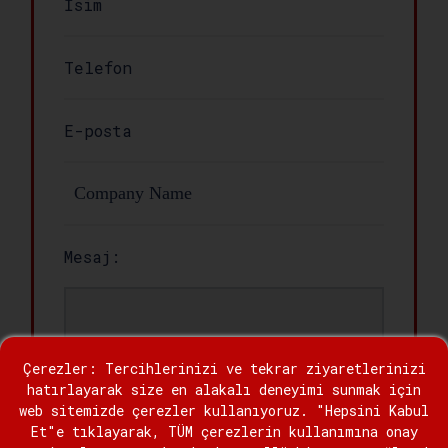
Mesaj:
Çerezler: Tercihlerinizi ve tekrar ziyaretlerinizi
hatırlayarak size en alakalı deneyimi sunmak için
web sitemizde çerezler kullanıyoruz. "Hepsini Kabul
Et"e tıklayarak, TÜM çerezlerin kullanımına onay