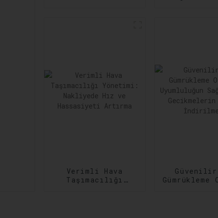
Zamanında
Çeşitli ve
Gerçekleştirme:
Kargo
Sipariş
İhtiyaçla
Gerçekleştirmede
Karşıl
Verimliliğin
Artırılması
Verimli Hava
Güvenilir
Taşımacılığı
Gümrükleme 
Yönetimi:
Uyumlulu
Nakliyede Hız ve
Sağlanma
Hassasiyeti
Gecikmeler
Artırma
Aza İndiri