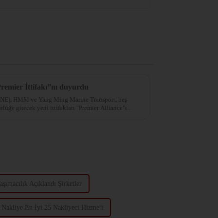
mier İttifakı”nı duyurdu
ONE), HMM ve Yang Ming Marine Transport, beş
rlüğe girecek yeni ittifakları "Premier Alliance"ı
aşımacılık Açıklandı Şirketler
Nakliye En İyi 25 Nakliyeci Hizmeti