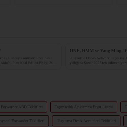
?
ONE, HMM ve Yang Ming “Pre
r aynı soruyu soruyor: Rota nasıl
9 Eylül'de Ocean Network Express (
 oldu? ...'dan İthal Edilen En İyi 20
yıllığına Şubat 2025'ten itibaren yürü
duyurdular.
k Forwarder ABD Teklifleri
Taşımacılık Açıklaması Fiyat Listesi
T
syonel Forwarder Teklifleri
Ulaştırma Deniz Acenteleri Teklifleri