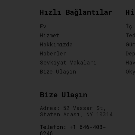
Hızlı Bağlantılar
Hi
Ev
İç
Hizmet
Te
Hakkımızda
Gü
Haberler
De
Sevkiyat Vakaları
Ha
Bize Ulaşın
Ok
Bize Ulaşın
Adres: 52 Vassar St,
Staten Adası, NY 10314
Telefon: +1 646-403-
6246