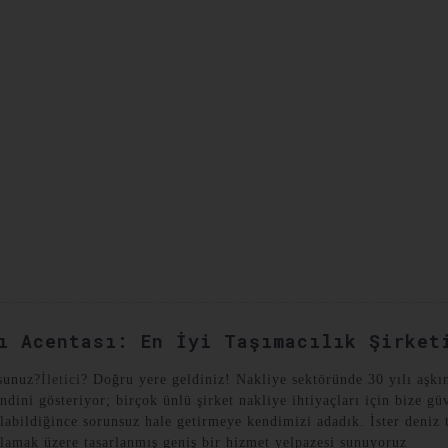
YAT VAKALARI
BIZE ULAŞIN
ı Acentası: En İyi Taşımacılık Şirket
sunuz?
İletici
? Doğru yere geldiniz! Nakliye sektöründe 30 yılı aşkı
ni gösteriyor; birçok ünlü şirket nakliye ihtiyaçları için bize güv
labildiğince sorunsuz hale getirmeye kendimizi adadık. İster deniz t
şılamak üzere tasarlanmış geniş bir hizmet yelpazesi sunuyoruz