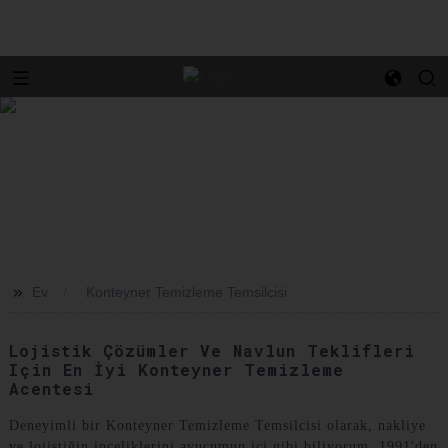
>>
Ev
Konteyner Temizleme Temsilcisi
Lojistik Çözümler Ve Navlun Teklifleri
Için En İyi Konteyner Temizleme
Acentesi
Deneyimli bir Konteyner Temizleme Temsilcisi olarak, nakliye
ve lojistiğin inceliklerini avucumun içi gibi biliyorum. 1991'den