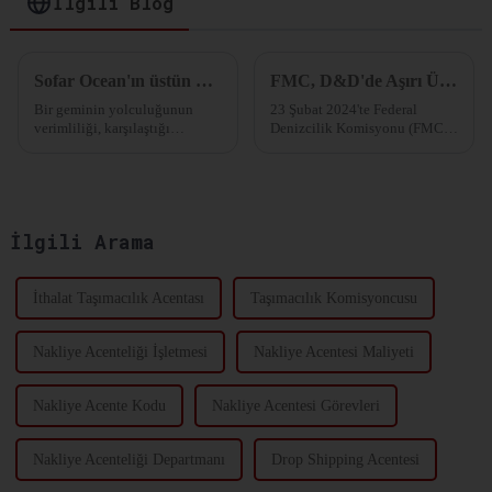
İlgili Blog
Sofar Ocean'ın üstün hava durumu tahminleri seyahat maliyetlerini en aza indirir.
FMC, D&D'de Aşırı Ücretlendirmeyi Önlemek İçin Yeni Düzenlemeler Yayınladı!
Bir geminin yolculuğunun
23 Şubat 2024'te Federal
verimliliği, karşılaştığı
Denizcilik Komisyonu (FMC),
okyanus hava koşullarına
taşıyıcılar ve terminal
bağlıdır. Dalgalar, rüzgar ve
operatörleri tarafından Demuraj
akıntılar, bir geminin daha
ve Alıkoyma (D&D)
fazla yakıt tüketerek
ücretlerinin tahsilatını
üstesinden gelmesi gereken bir
hedefleyen nihai
İlgili Arama
direnç yaratır. Bu azalma...
düzenlemelerini duyurdu...
İthalat Taşımacılık Acentası
Taşımacılık Komisyoncusu
Nakliye Acenteliği İşletmesi
Nakliye Acentesi Maliyeti
Nakliye Acente Kodu
Nakliye Acentesi Görevleri
Nakliye Acenteliği Departmanı
Drop Shipping Acentesi