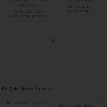
Sorunsuz İş
Süreçlerini
Güvenilir ABD
Güçlendiren
Gümrükleme Ortağı:
Profesyonel Tedarik
Uyumluluğun
Zinciri Optimizasyonu
Sağlanması,
Gecikmelerin En Aza
İndirilmesi
En Çok Satan Ürünler