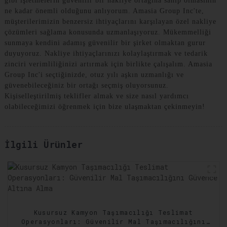
gibi işletmelerin güvenilir bir nakliye ortağına sahip olmasının
ne kadar önemli olduğunu anlıyorum. Amasia Group Inc'te,
müşterilerimizin benzersiz ihtiyaçlarını karşılayan özel nakliye
çözümleri sağlama konusunda uzmanlaşıyoruz. Mükemmelliği
sunmaya kendini adamış güvenilir bir şirket olmaktan gurur
duyuyoruz. Nakliye ihtiyaçlarınızı kolaylaştırmak ve tedarik
zinciri verimliliğinizi artırmak için birlikte çalışalım. Amasia
Group Inc'i seçtiğinizde, otuz yılı aşkın uzmanlığı ve
güvenebileceğiniz bir ortağı seçmiş oluyorsunuz.
Kişiselleştirilmiş teklifler almak ve size nasıl yardımcı
olabileceğimizi öğrenmek için bize ulaşmaktan çekinmeyin!
İlgili Ürünler
Kusursuz Kamyon Taşımacılığı Teslimat
Operasyonları: Güvenilir Mal Taşımacılığını