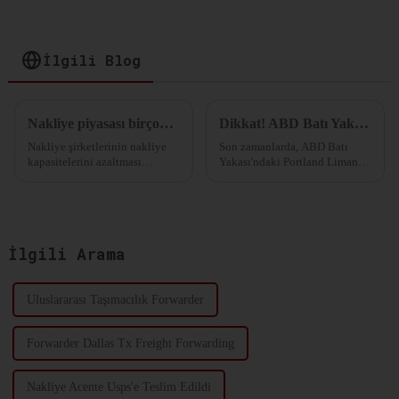
Dağıtımınızı
Optimize Edin
İlgili Blog
Nakliye piyasası birçok rotada yer sıkıntısı yaşıyor!
Dikkat! ABD Batı Yakası'ndaki Portland Limanı Bu Yılın Ekim Ayında Konteyner Operasyonlarını Durduruyor!
Nakliye şirketlerinin nakliye
Son zamanlarda, ABD Batı
kapasitelerini azaltması
Yakası'ndaki Portland Limanı,
etkiliBirçok nakliye acentesi,
bu yılın 1 Ekim'inden itibaren
birçok hattın tam kapasitede
konteyner yükleme ve
olmasına rağmen, bunun
boşaltma operasyonlarını
temelde hat şirketlerinin...
durduracağını duyurdu.
Portland Limanı, ...
İlgili Arama
Uluslararası Taşımacılık Forwarder
Forwarder Dallas Tx Freight Forwarding
Nakliye Acente Usps'e Teslim Edildi