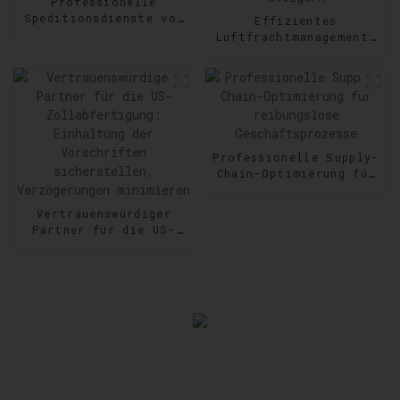
Professionelle
Speditionsdienste von
Effizientes
Tür zu Tür:
Luftfrachtmanagement:
Zuverlässigkeit auf
Geschwindigkeit und
Schritt und Tritt
Präzision im Versand
steigern
Professionelle Supply-
Chain-Optimierung für
reibungslose
Geschäftsprozesse
Vertrauenswürdiger
Partner für die US-
Zollabfertigung:
Einhaltung der
Vorschriften
sicherstellen,
Verzögerungen
minimieren