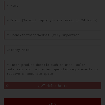
AI Helps Write
Send