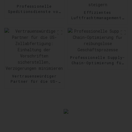
Professionelle
Speditionsdienste von
Effizientes
Tür zu Tür:
Luftfrachtmanagement:
Zuverlässigkeit auf
Geschwindigkeit und
Schritt und Tritt
Präzision im Versand
steigern
Professionelle Supply-
Chain-Optimierung für
reibungslose
Geschäftsprozesse
Vertrauenswürdiger
Partner für die US-
Zollabfertigung:
Einhaltung der
Vorschriften
sicherstellen,
Verzögerungen
minimieren