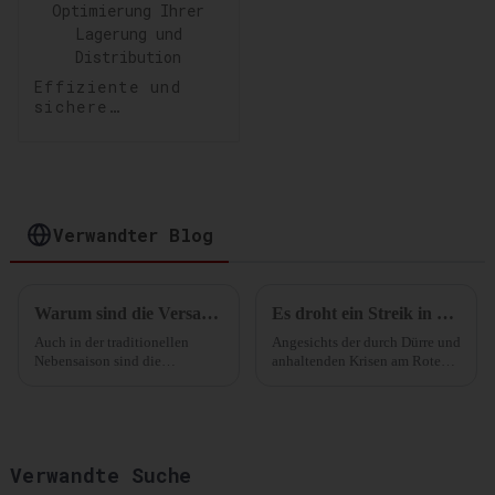
Effiziente und
sichere
Lagerlösungen:
Optimierung Ihrer
Lagerung und
Distribution
Verwandter Blog
Warum sind die Versandkosten im Mai so stark gestiegen?
Es droht ein Streik in den Häfen der Ostküste! US-Einzelhändler decken sich frühzeitig ein!
Auch in der traditionellen
Angesichts der durch Dürre und
Nebensaison sind die
anhaltenden Krisen am Roten
Versandkosten erneut stark
Meer bedingten
angestiegen.
Einschränkungen der
Durchfahrt durch den
Panamakanal sowie möglicher
Streiks in den Häfen an der Ost-
Verwandte Suche
und Golfküste sehen sich die
Manager der Lieferketten