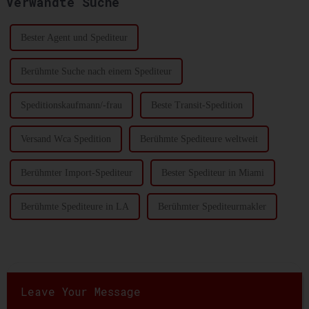
Verwandte Suche
ersten Hälfte dieses Jahres ...
und die Reedereien versuchen,
die Überstunden zu erhöhen...
Bester Agent und Spediteur
Berühmte Suche nach einem Spediteur
Speditionskaufmann/-frau
Beste Transit-Spedition
Versand Wca Spedition
Berühmte Spediteure weltweit
Berühmter Import-Spediteur
Bester Spediteur in Miami
Berühmte Spediteure in LA
Berühmter Spediteurmakler
Leave Your Message