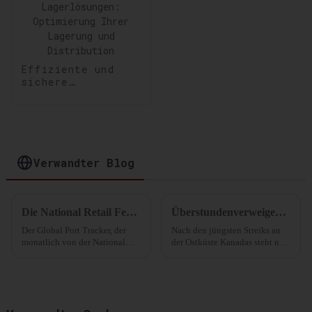
Effiziente und
sichere
Lagerlösungen:
Optimierung Ihrer
Lagerung und
Distribution
Verwandter Blog
Die National Retail Federation (NRF) hat ihre Importerwartungen für das erste Halbjahr 2024 in den Vereinigten Staaten deutlich angehoben
Überstundenverweigerung! Nordamerikas größter Hafen tritt in einen „unbefristeten Streik“! Steigen die transatlantischen Frachtraten?
Der Global Port Tracker, der
Nach den jüngsten Streiks an
monatlich von der National
der Ostküste Kanadas steht nun
Retail Federation (NRF) und
auch der kanadische Hafen von
Hackett Associates
Montreal vor einem
veröffentlicht wird, gab in
„unbefristeten
seinem jüngsten Märzbericht
Überstundenstreik“. Die
an, dass die US-Importe in der
Arbeitskonflikte nehmen zu,