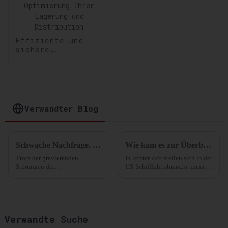
Effiziente und
sichere
Lagerlösungen:
Optimierung Ihrer
Lagerung und
Distribution
Verwandter Blog
Schwache Nachfrage, Überangebot an Schiffskapazitäten, die Schifffahrt im Roten Meer steht unter Druck.
Wie kam es zur Überbuchung der US-Route?
Trotz der gravierenden
In letzter Zeit stellen sich in der
Störungen der
US-Schifffahrtsbranche immer
Containerschifffahrt durch die
wieder die gleiche Frage: Wie
Krise im Roten Meer bleibt die
kam es zu plötzlicher
Verbrauchernachfrage
Überbuchung und einem
verhalten. Gleichzeitig herrscht
Preisanstieg auf dieser Route?
in der Linienindustrie ein
Die 20 wichtigsten Importgüter
Verwandte Suche
erheblicher
aus ...
Kapazitätsüberschuss.