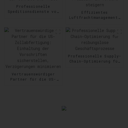
Professionelle
Speditionsdienste von
Effizientes
Tür zu Tür:
Luftfrachtmanagement:
Zuverlässigkeit auf
Geschwindigkeit und
Schritt und Tritt
Präzision im Versand
steigern
Professionelle Supply-
Chain-Optimierung für
reibungslose
Geschäftsprozesse
Vertrauenswürdiger
Partner für die US-
Zollabfertigung:
Einhaltung der
Vorschriften
sicherstellen,
Verzögerungen
minimieren