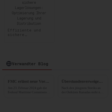
Effiziente und
sichere
Lagerlösungen:
Optimierung Ihrer
Lagerung und
Distribution
Verwandter Blog
FMC erlässt neue Vorschriften zur Bekämpfung überhöhter Gebühren für D&D!
Überstundenverweigerung! Nordamerikas größter Hafen tritt in einen „unbefristeten Streik“! Steigen die transatlantischen Frachtraten?
Am 23. Februar 2024 gab die
Nach den jüngsten Streiks an
Federal Maritime Commission
der Ostküste Kanadas steht nun
(FMC) ihre endgültigen
auch der kanadische Hafen von
Vorschriften zur Erhebung von
Montreal vor einem
Demurrage- und Detention-
„unbefristeten
Gebühren (D&D) durch
Überstundenstreik“. Die