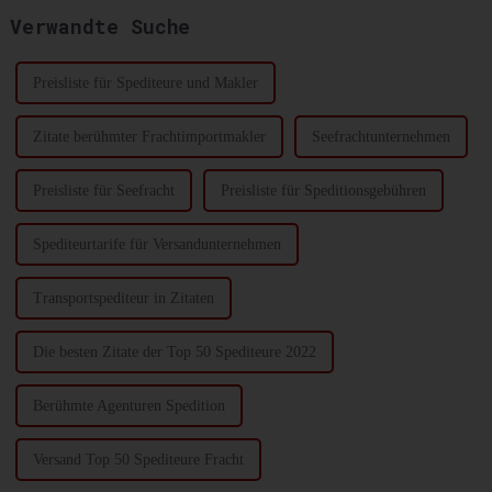
Reedereien und
Arbeitskonflikte nehmen zu,
Verwandte Suche
Terminalbetreiber bekannt …
und die Reedereien versuchen,
die Überstunden zu erhöhen...
Preisliste für Spediteure und Makler
Zitate berühmter Frachtimportmakler
Seefrachtunternehmen
Preisliste für Seefracht
Preisliste für Speditionsgebühren
Spediteurtarife für Versandunternehmen
Transportspediteur in Zitaten
Die besten Zitate der Top 50 Spediteure 2022
Berühmte Agenturen Spedition
Versand Top 50 Spediteure Fracht