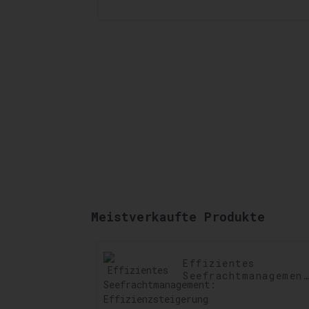
Meistverkaufte Produkte
Effizientes
Seefrachtmanagemen
Effizienzsteigerung
im Seefrachtbetrieb