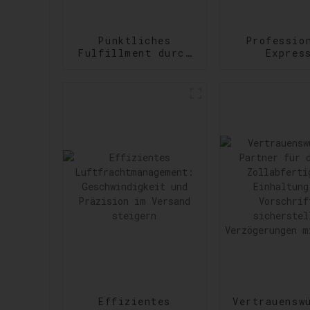
Pünktliches
Professio
Fulfillment durch
Expres
Amazon Services:
Versanddie
Effizienzsteigerung
Erfüllu
bei der
vielfältig
Auftragsabwicklung
dringen
Versandanfor
Effizientes
Vertrauensw