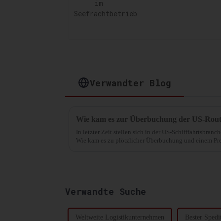
Verwandter Blog
Wie kam es zur Überbuchung der US-Rou
In letzter Zeit stellen sich in der US-Schifffahrtsbran
Wie kam es zu plötzlicher Überbuchung und einem Prei
wichtigsten Importgüter aus ...
Verwandte Suche
Weltweite Logistikunternehmen
Bester Spedi