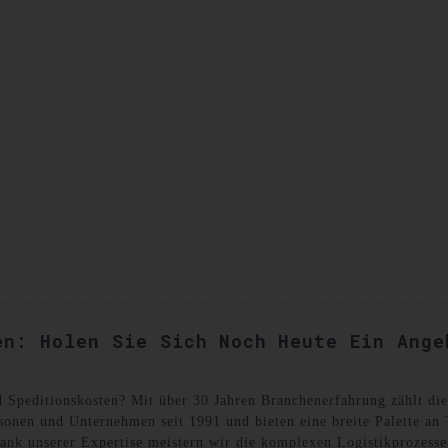
SANDKISTEN
KONTAKTIEREN SIE UNS
en: Holen Sie Sich Noch Heute Ein Ange
d Speditionskosten? Mit über 30 Jahren Branchenerfahrung zählt di
onen und Unternehmen seit 1991 und bieten eine breite Palette an T
Dank unserer Expertise meistern wir die komplexen Logistikprozesse