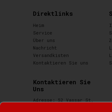
Direktlinks
Heim
I
Service
S
Über uns
Z
Nachricht
L
Versandkisten
L
Kontaktieren Sie uns
S
Kontaktieren Sie
Uns
Adresse: 52 Vassar St,
Staten Island, NY 10314