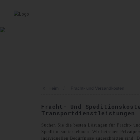
HEIM
SERVICE
ÜBER UNS
NACHRICHT
VER
>>
Heim
Fracht- und Versandkosten
Fracht- Und Speditionskost
Transportdienstleistungen
Suchen Sie die besten Lösungen für Fracht- un
Speditionsunternehmen. Wir betreuen Privatpers
individuellen Bedürfnisse zugeschnitten sind. 