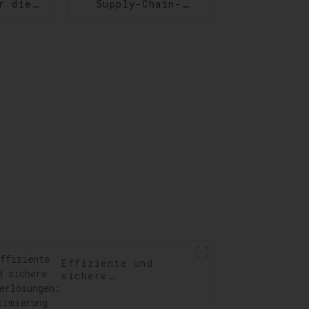
r die
Supply-Chain-
Optimierung für
igung:
reibungslose
g der
Geschäftsprozesse
ften
llen,
ngen
ren
Effiziente und
sichere
Lagerlösungen:
Optimierung Ihrer