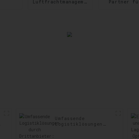
Luftfrachtmanagement:
Partner fü
Geschwindigkeit
US-
und Präzision im
Zollabfert
Versand steigern
Einhaltun
Vorschri
sicherste
Verzögeru
minimie
Umfassende
t:
Logistiklösungen
durch
Drittanbieter: Ihre