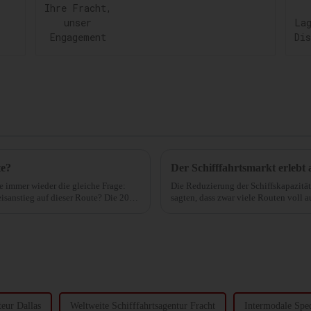
Fracht, unser
Engagement
te?
Der Schifffahrtsmarkt erlebt 
che immer wieder die gleiche Frage:
Die Reduzierung der Schiffskapazität
sanstieg auf dieser Route? Die 20
sagten, dass zwar viele Routen voll a
warum Linienreedereien ...
teur Dallas
Weltweite Schifffahrtsagentur Fracht
Intermodale Sped