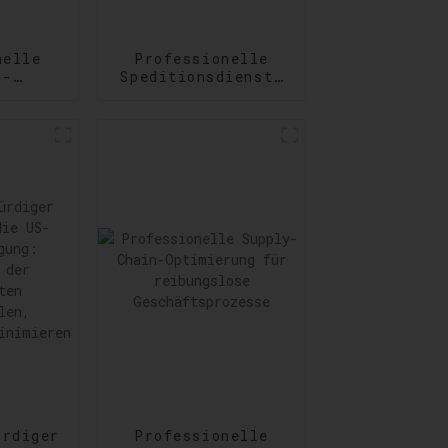
nelle
Professionelle
s-
Speditionsdienste
nste:
von Tür zu Tür:
ng
Zuverlässigkeit
er und
auf Schritt und
der
Tritt
derungen
ürdiger
Professionelle