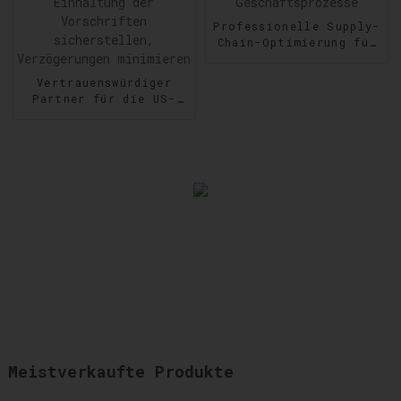
Professionelle Supply-
Chain-Optimierung für
reibungslose
Geschäftsprozesse
Vertrauenswürdiger
Partner für die US-
Zollabfertigung:
Einhaltung der
Vorschriften
sicherstellen,
Verzögerungen
minimieren
Meistverkaufte Produkte