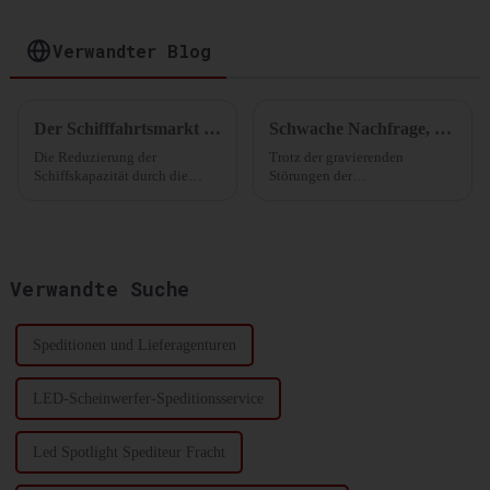
Distribution
Verwandter Blog
Der Schifffahrtsmarkt erlebt auf vielen Routen Platzmangel!
Schwache Nachfrage, Überangebot an Schiffskapazitäten, die Schifffahrt im Roten Meer steht unter Druck.
Die Reduzierung der
Trotz der gravierenden
Schiffskapazität durch die
Störungen der
Reedereien ist wirksam. Viele
Containerschifffahrt durch die
Spediteure sagten, dass zwar
Krise im Roten Meer bleibt die
viele Routen voll ausgelastet
Verbrauchernachfrage
seien, dies aber im Grunde der
verhalten. Gleichzeitig herrscht
Grund sei, warum
in der Linienindustrie ein
Verwandte Suche
Linienreedereien ...
erheblicher
Kapazitätsüberschuss.
Speditionen und Lieferagenturen
LED-Scheinwerfer-Speditionsservice
Led Spotlight Spediteur Fracht