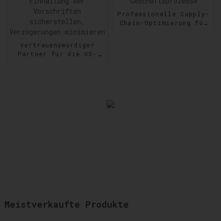
Professionelle Supply-
Chain-Optimierung für
reibungslose
Geschäftsprozesse
Vertrauenswürdiger
Partner für die US-
Zollabfertigung:
Einhaltung der
Vorschriften
sicherstellen,
Verzögerungen
minimieren
Meistverkaufte Produkte