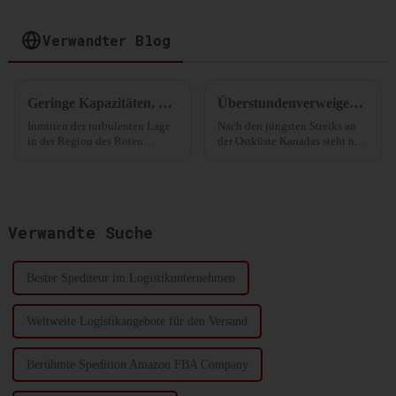
Distribution
Verwandter Blog
Geringe Kapazitäten, Mangel an Leercontainern! Die Frachtraten werden voraussichtlich in den nächsten vier Wochen ihren Höhepunkt erreichen.
Überstundenverweigerung! Nordamerikas größter Hafen tritt in einen „unbefristeten Streik“! Steigen die transatlantischen Frachtraten?
Inmitten der turbulenten Lage
Nach den jüngsten Streiks an
in der Region des Roten
der Ostküste Kanadas steht nun
Meeres und der Auswirkungen
auch der kanadische Hafen von
von Problemen wie
Montreal vor einem
Schiffsumleitungen,
„unbefristeten
Verspätungen und
Überstundenstreik“. Die
Annullierungen bekommt die
Arbeitskonflikte nehmen zu,
Verwandte Suche
Schifffahrtsbranche allmählich
und die Reedereien versuchen,
die Folgen zu spüren.
die Überstunden zu erhöhen...
Bester Spediteur im Logistikunternehmen
Weltweite Logistikangebote für den Versand
Berühmte Spedition Amazon FBA Company