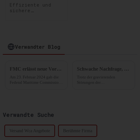
Effiziente und
sichere
Lagerlösungen:
Optimierung Ihrer
Lagerung und
Distribution
Verwandter Blog
FMC erlässt neue Vorschriften zur Bekämpfung überhöhter Gebühren für D&D!
Schwache Nachfrage, Überangebot an Schiffskapazitäten, die Schifffahrt im Roten Meer steht unter Druck.
Am 23. Februar 2024 gab die
Trotz der gravierenden
Federal Maritime Commission
Störungen der
(FMC) ihre endgültigen
Containerschifffahrt durch die
Vorschriften zur Erhebung von
Krise im Roten Meer bleibt die
Demurrage- und Detention-
Verbrauchernachfrage
Gebühren (D&D) durch
verhalten. Gleichzeitig herrscht
Reedereien und
in der Linienindustrie ein
Verwandte Suche
Terminalbetreiber bekannt …
erheblicher
Kapazitätsüberschuss.
Versand Wca Angebote
Berühmte Firma