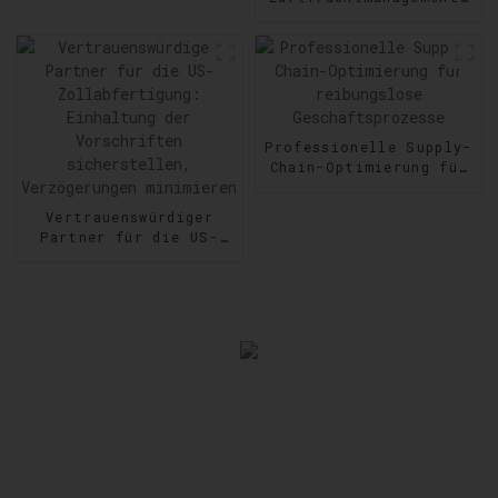
Zuverlässigkeit auf
Geschwindigkeit und
Schritt und Tritt
Präzision im Versand
steigern
Professionelle Supply-
Chain-Optimierung für
reibungslose
Geschäftsprozesse
Vertrauenswürdiger
Partner für die US-
Zollabfertigung:
Einhaltung der
Vorschriften
sicherstellen,
Verzögerungen
minimieren