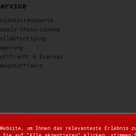
Service
nlandstransporte
upply-Chain-Lösung
ollabfertigung
agerung
uftfracht & Express
eeschifffahrt
 Website, um Ihnen das relevanteste Erlebnis z
 Sie auf "Alle akzeptieren" klicken, stimmen 