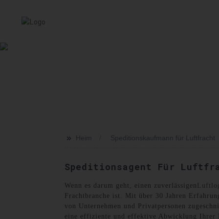
HEIM
SERVICE
ÜBER UNS
NACHRICHT
VER
>>
Heim
Speditionskaufmann für Luftfracht
Speditionsagent Für Luftfr
Wenn es darum geht, einen zuverlässigen
Luftlo
Frachtbranche ist. Mit über 30 Jahren Erfahrun
von Unternehmen und Privatpersonen zugeschnit
eine effiziente und effektive Abwicklung Ihrer 