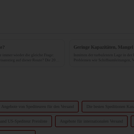
te?
che immer wieder die gleiche Frage:
Inmitten der turbulenten Lage in de
sanstieg auf dieser Route? Die 20
Problemen wie Schiffsumleitungen, 
Schifffahrtsbranche allmählich die F
Angebote von Spediteuren für den Versand
Die besten Speditionen Kan
sand US-Spediteur Preisliste
Angebote für internationalen Versand