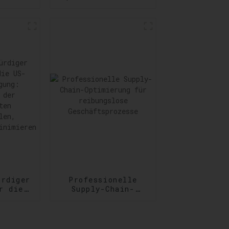
nste:
von Tür zu Tür:
ng
Zuverlässigkeit
er und
auf Schritt und
der
Tritt
derungen
ürdiger
Professionelle
r die
Supply-Chain-
Optimierung für
igung:
reibungslose
g der
Geschäftsprozesse
ften