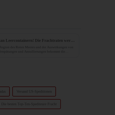
Geringe Kapazitäten, Mangel an Leercontainern! Die Frachtraten werden voraussichtlich in den nächsten vier Wochen ihren Höhepunkt erreichen.
r Region des Roten Meeres und der Auswirkungen von
Verspätungen und Annullierungen bekommt die
olgen zu spüren.
adas
Versand US-Speditionen
Die besten Top-Ten-Spediteure Fracht