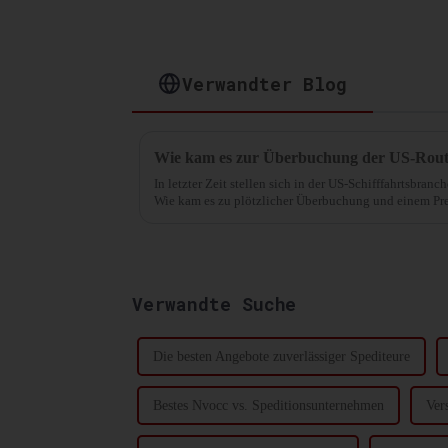
Verwandter Blog
Wie kam es zur Überbuchung der US-Rou
In letzter Zeit stellen sich in der US-Schifffahrtsbran
Wie kam es zu plötzlicher Überbuchung und einem Prei
wichtigsten Importgüter aus ...
Verwandte Suche
Die besten Angebote zuverlässiger Spediteure
Bestes Nvocc vs. Speditionsunternehmen
Ver