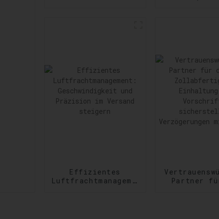
Amazon Services:
Versanddie
Effizienzsteigerung
Erfüllu
bei der
vielfältig
Auftragsabwicklung
dringen
Versandanfor
Effizientes
Vertrauensw
Luftfrachtmanagement:
Partner fü
Geschwindigkeit
US-
und Präzision im
Zollabfert
Versand steigern
Einhaltun
Vorschri