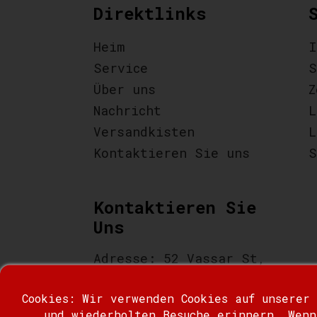
Direktlinks
Heim
I
Service
S
Über uns
Z
Nachricht
L
Versandkisten
L
Kontaktieren Sie uns
S
Kontaktieren Sie
Uns
Adresse: 52 Vassar St,
Staten Island, NY 10314
Cookies: Wir verwenden Cookies auf unserer
Tel: +1 646-403-6246
und wiederholten Besuche erinnern. Wenn