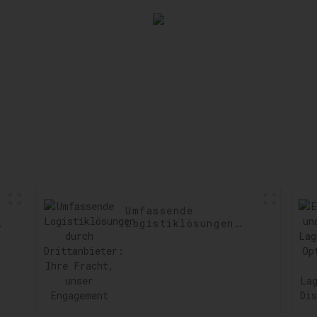
sicherste
Verzögeru
minimie
Umfassende
t:
Logistiklösungen
durch
Drittanbieter: Ihre
Fracht, unser
Engagement