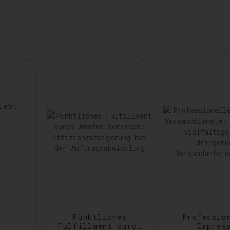
ieb:
rts
Pünktliches
Professio
Fulfillment durch
Expres