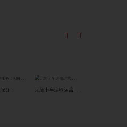
递服务：
无缝卡车运输运营...
高效安全的仓储解
方案……