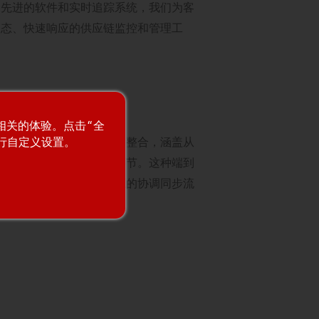
过先进的软件和实时追踪系统，我们为客
动态、快速响应的供应链监控和管理工
端集成
最相关的体验。点击“全
进行自定义设置。
方法涉及整个供应链的无缝整合，涵盖从
生产到仓储和配送的各个环节。这种端到
合确保了物料、信息和资源的协调同步流