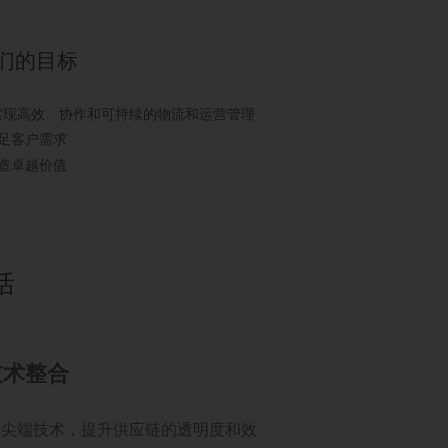
们的目标
实现高效、协作和可持续的物流和运营管理
足客户需求
造卓越价值
括
技术整合
合尖端技术，提升供应链的透明度和效