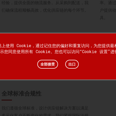
经验，提供全面的物流服务。从采购到配送，我
率。通
们确保流程顺畅高效，优化供应链的每个环节。
户提供
具。
定制化第三方物流解决方案
端到
网站上使用 Cookie，通过记住您的偏好和重复访问，为您提供
示您同意使用所有 Cookie。您也可以访问“Cookie 设置”
随着全球客户需求的不断变化，我们已具备能力
我们的
和专业知识，可为包括快速消费品、零售和重工
采购和
全部接受
出口
业在内的各个行业提供符合全球标准的定制化第
端的整
三方物流 (3PL) 解决方案。
动。
全球标准合规性
我们遵循全球标准，设计供应链解决方案以满足
多元化客户不断变化的需求。我们紧跟国际法规