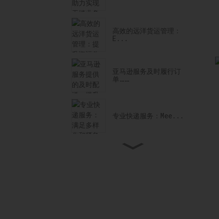
高效的远洋货运管理：
E...
亚马逊服务及时履行订
单……
专业快递服务：Mee...
专业的门到门货运服务……
值得信赖的美国海关清关合
作伙伴：……