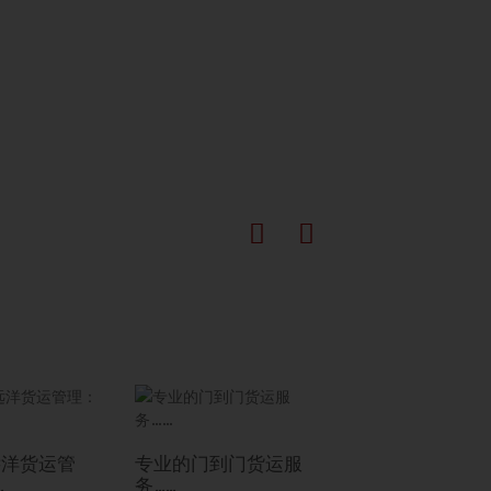
远洋货运管
专业的门到门货运服
值得信赖的美国海
.
务……
清关合作伙伴：…