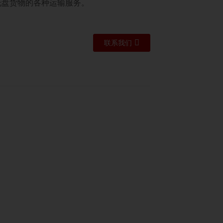
托盘货物的各种运输服务。
联系我们
度，尤其对于那些期望快速收货的客
际货运尤为有利。快递费用取决于货