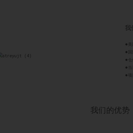
我
●
美
●
国
●
仓
●
当
●
项
我们的优势