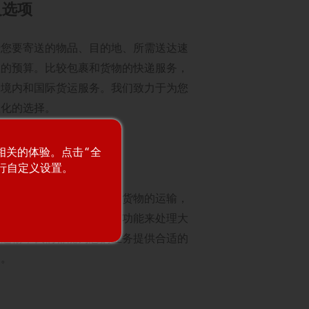
义选项
于您要寄送的物品、目的地、所需送达速
您的预算。比较包裹和货物的快递服务，
国境内和国际货运服务。我们致力于为您
性化的选择。
最相关的体验。点击“全
货运跟踪
进行自定义设置。
需要简单的工具来跟踪单个货物的运输，
要全面的报告、跟踪和文档功能来处理大
的运输，我们都能为您的业务提供合适的
案。