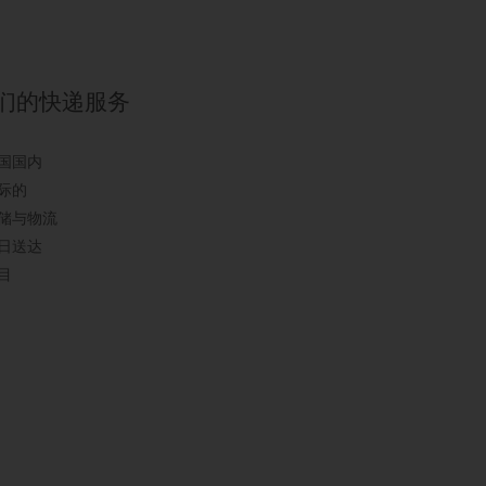
们的快递服务
国国内
际的
储与物流
日送达
目