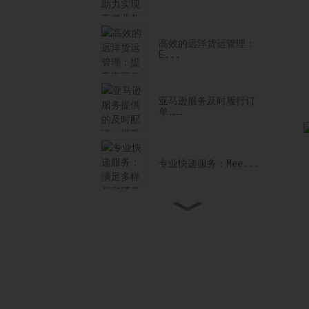
高效的远洋货运管理：
E...
亚马逊服务及时履行订
单……
专业快递服务：Mee...
专业的门到门货运服务……
值得信赖的美国海关清关合
作伙伴：……