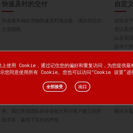
快速及时的交付
自定
快递服务确保货物快速及时地运输，满足特定的
这取决
交货期限。
度以及
以及美
提供个
网站上使用 Cookie，通过记住您的偏好和重复访问，为您提供
专业服务
高级
示您同意使用所有 Cookie。您也可以访问“Cookie 设置”
我们的快递和物流专家团队拥有丰富的行业知识
无论您
全部接受
出口
和本地经验。我们致力于为客户提供宝贵的指导
还是需
和帮助，确保您履行业务承诺，并提供最佳服
量货物
务。我们凭借团队的专业能力和与客户建立的牢
解决方
固关系，赢得了良好的声誉。