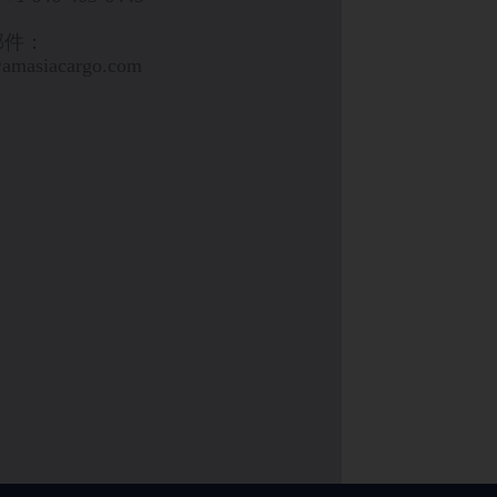
邮件：
@amasiacargo.com