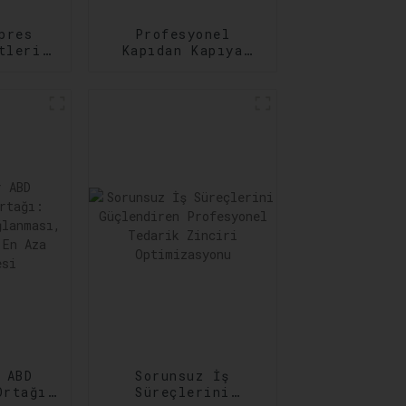
pres
Profesyonel
tleri:
Kapıdan Kapıya
 Acil
Taşımacılık
Hizmetleri: Her
rını
Adımda
ar
Güvenilirlik
 ABD
Sorunsuz İş
Ortağı:
Süreçlerini