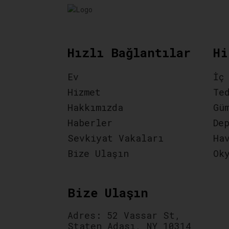
Hızlı Bağlantılar
Hi
Ev
İç
Hizmet
Te
Hakkımızda
Gü
Haberler
De
Sevkiyat Vakaları
Ha
Bize Ulaşın
Ok
Bize Ulaşın
Adres: 52 Vassar St,
Staten Adası, NY 10314