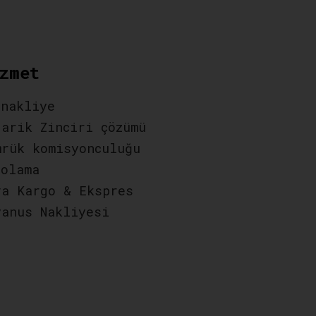
zmet
 nakliye
darik Zinciri çözümü
mrük komisyonculuğu
polama
va Kargo & Ekspres
yanus Nakliyesi