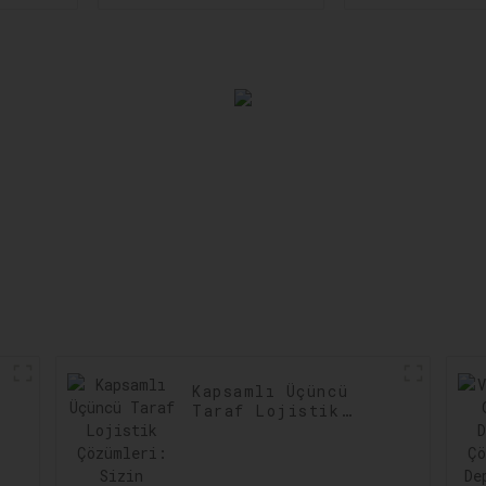
Yönetimi:
Uyumlulu
Nakliyede Hız ve
Sağlanma
Hassasiyeti
Gecikmeler
Artırma
Aza İndiri
Kapsamlı Üçüncü
Taraf Lojistik
Çözümleri: Sizin
Kargonuz, Bizim
Taahhüdümüz