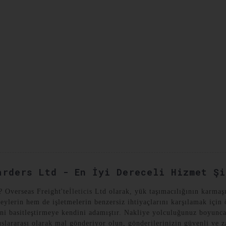
YAT VAKALARI
BIZE ULAŞIN
arders Ltd - En İyi Dereceli Hizmet Şi
? Overseas Freight'te
İletici
s Ltd olarak, yük taşımacılığının karmaşı
eylerin hem de işletmelerin benzersiz ihtiyaçlarını karşılamak için
ni basitleştirmeye kendini adamıştır. Nakliye yolculuğunuz boyunca ş
slararası olarak mal gönderiyor olun, gönderilerinizin güvenli ve