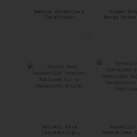
Amazon Hizmetleri
Uzman Eks
Tarafından
Kargo Hizme
Zamanında
Çeşitli ve
Gerçekleştirme:
Kargo
Sipariş
İhtiyaçla
Gerçekleştirmede
Karşıl
Verimliliğin
Artırılması
Verimli Hava
Güvenilir
Taşımacılığı
Gümrükleme 