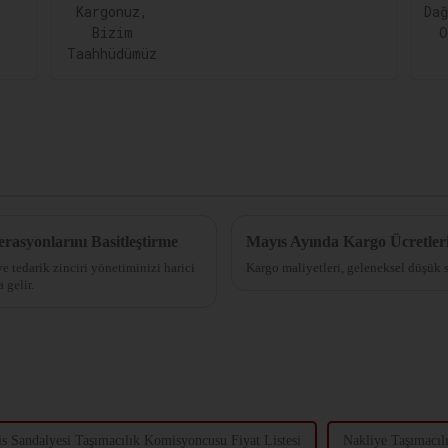
erasyonlarını Basitleştirme
Mayıs Ayında Kargo Ücretler
ve tedarik zinciri yönetiminizi harici
Kargo maliyetleri, geleneksel düşük s
 gelir.
is Sandalyesi Taşımacılık Komisyoncusu Fiyat Listesi
Nakliye Taşımacı