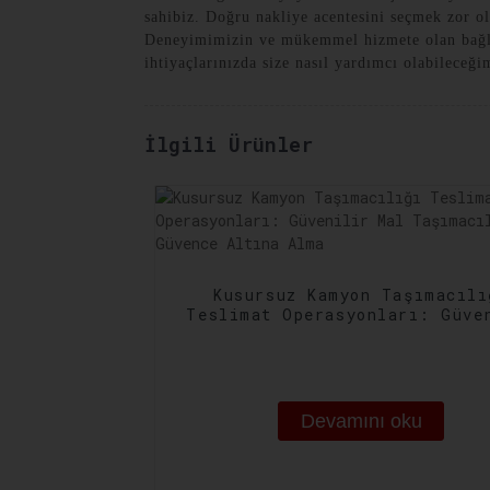
sahibiz. Doğru nakliye acentesini seçmek zor ol
Deneyimimizin ve mükemmel hizmete olan bağlılı
ihtiyaçlarınızda size nasıl yardımcı olabileceğ
İlgili Ürünler
Kusursuz Kamyon Taşımacılı
Teslimat Operasyonları: Güve
Mal Taşımacılığını Güvence A
Alma
Devamını oku