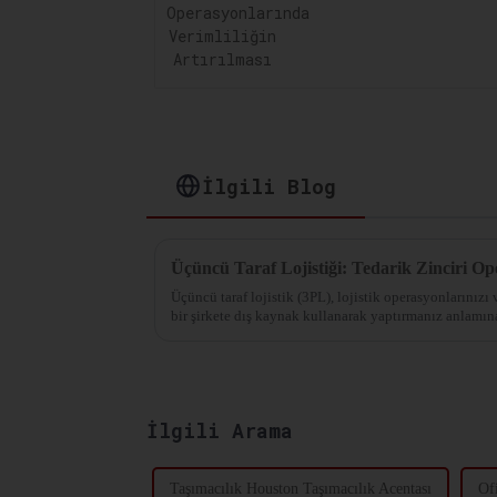
Verimliliğin
Artırılması
İlgili Blog
Üçüncü Taraf Lojistiği: Tedarik Zinciri Op
Üçüncü taraf lojistik (3PL), lojistik operasyonlarınızı 
bir şirkete dış kaynak kullanarak yaptırmanız anlamına
İlgili Arama
Taşımacılık Houston Taşımacılık Acentası
Of