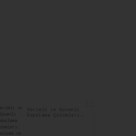
ğun
Güçlendiren
sı,
Profesyonel
in En
Tedarik Zinciri
lmesi
Optimizasyonu
Verimli ve Güvenli
Depolama Çözümleri:
Depolama ve
Dağıtımınızı
Optimize Edin