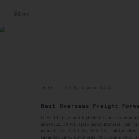
EV
HIZMET
HAKKIMIZDA
HABERLER
SEVKI
>>
Ev
Yurtdışı Taşımacılık A.Ş.
Best Overseas Freight Forw
Güvenilir taşımacılık çözümleri mi arıyorsunuz
anlıyoruz. 30 yılı aşkın deneyimimizle, hem bir
uzmanlaştık. Ekibimiz, sizin için nakliye süreci
sunmakla gurur duyuyoruz. Yurt içinde veya ulu