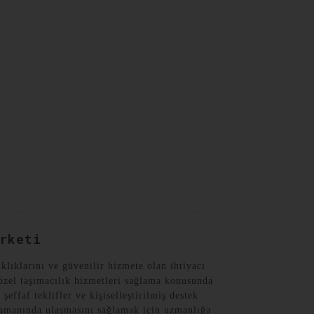
Turkish
rketi
klıklarını ve güvenilir hizmete olan ihtiyacı
 özel taşımacılık hizmetleri sağlama konusunda
effaf teklifler ve kişiselleştirilmiş destek
 zamanında ulaşmasını sağlamak için uzmanlığa