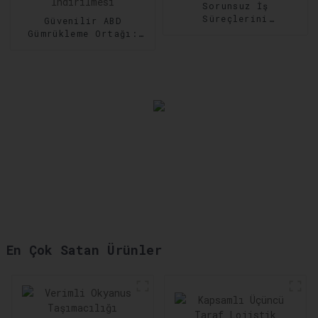
Sorunsuz İş
Süreçlerini
Güvenilir ABD
Güçlendiren
Gümrükleme Ortağı:
Profesyonel Tedarik
Uyumluluğun
Zinciri Optimizasyonu
Sağlanması,
Gecikmelerin En Aza
İndirilmesi
En Çok Satan Ürünler