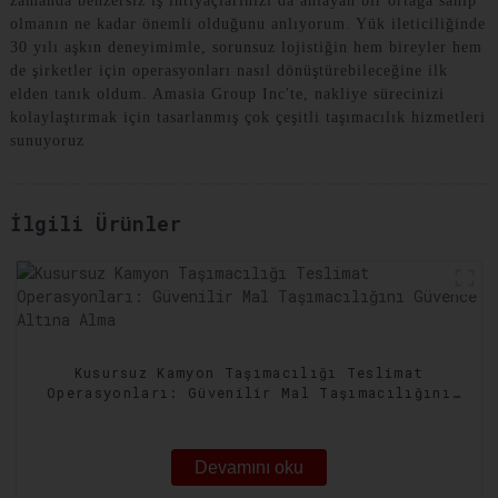
zamanda benzersiz iş ihtiyaçlarınızı da anlayan bir ortağa sahip
olmanın ne kadar önemli olduğunu anlıyorum. Yük ileticiliğinde
30 yılı aşkın deneyimimle, sorunsuz lojistiğin hem bireyler hem
de şirketler için operasyonları nasıl dönüştürebileceğine ilk
elden tanık oldum. Amasia Group Inc'te, nakliye sürecinizi
kolaylaştırmak için tasarlanmış çok çeşitli taşımacılık hizmetleri
sunuyoruz
İlgili Ürünler
Kusursuz Kamyon Taşımacılığı Teslimat
Operasyonları: Güvenilir Mal Taşımacılığını
Güvence Altına Alma
Devamını oku