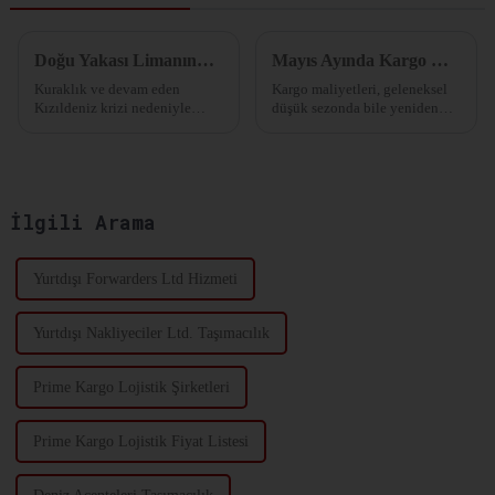
Doğu Yakası Limanında Grevi Tehlikesi! ABD Perakendecileri Önceden Stok Yapıyor!
Mayıs Ayında Kargo Ücretleri Neden Arttı?
Kuraklık ve devam eden
Kargo maliyetleri, geleneksel
Kızıldeniz krizi nedeniyle
düşük sezonda bile yeniden
Panama Kanalı'ndan geçiş
arttı.
kısıtlamaları ve Doğu Yakası
ile Körfez Kıyısı limanlarında
grev ihtimalinin artmasıyla
birlikte tedarik zinciri
İlgili Arama
yöneticileri uyarılarla karşı
karşıya kalıyor...
Yurtdışı Forwarders Ltd Hizmeti
Yurtdışı Nakliyeciler Ltd. Taşımacılık
Prime Kargo Lojistik Şirketleri
Prime Kargo Lojistik Fiyat Listesi