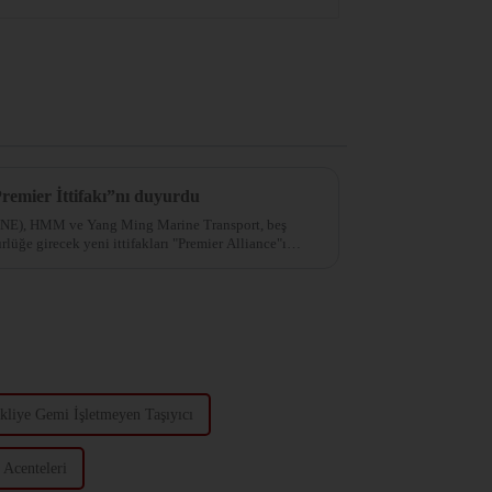
mier İttifakı”nı duyurdu
ONE), HMM ve Yang Ming Marine Transport, beş
rlüğe girecek yeni ittifakları "Premier Alliance"ı
kliye Gemi İşletmeyen Taşıyıcı
 Acenteleri