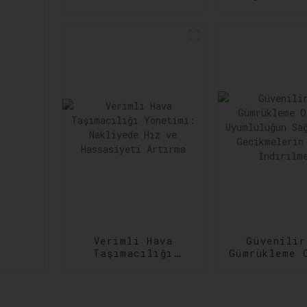
Zamanında
Çeşitli ve
Gerçekleştirme:
Kargo
Sipariş
İhtiyaçla
Gerçekleştirmede
Karşıl
Verimliliğin
Artırılması
Verimli Hava
Güvenilir
Taşımacılığı
Gümrükleme 
Yönetimi:
Uyumlulu
Nakliyede Hız ve
Sağlanma
Hassasiyeti
Gecikmeler
Artırma
Aza İndiri