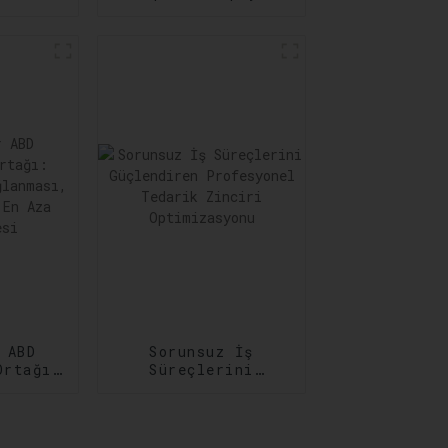
 Acil
Taşımacılık
Hizmetleri: Her
rını
Adımda
ar
Güvenilirlik
 ABD
Sorunsuz İş
Ortağı:
Süreçlerini
ğun
Güçlendiren
sı,
Profesyonel
in En
Tedarik Zinciri
lmesi
Optimizasyonu