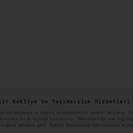
YAT VAKALARI
BIZE ULAŞIN
lir Nakliye Ve Taşımacılık Hizmetleri
nında teslimatın ve müşteri memnuniyetinin önemini anlıyoruz. Gen
aklanırken biz de lojistiği hallediyoruz. Mükemmelliğe olan bağlılığ
alacağınız anlamına gelir. Nakliye deneyiminizi daha sorunsuz ve dah