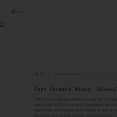
EV
HIZMET
HAKKIMIZDA
HABERLER
SEVKI
>>
Ev
Hızlı İleri Nvocc
Fast Forward NVocc: Güveni
1991 yılında kurulan Amasia Group Inc.'te zama
sunuyoruz, böylece siz en iyi yaptığınız işe od
uyarlanmış kişiselleştirilmiş hizmet ve destek 
Başlamak için hemen bizimle iletişime geçin!