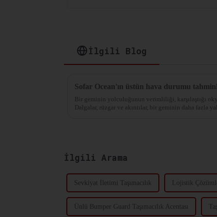
İlgili Blog
Bir geminin yolculuğunun verimliliği, karşılaştığı oky
Dalgalar, rüzgar ve akıntılar, bir geminin daha fazla y
gereken bir direnç yaratır. Bu azalma...
İlgili Arama
Sevkiyat İletimi Taşımacılık
Lojistik Çözüml
Ünlü Bumper Guard Taşımacılık Acentası
Ta