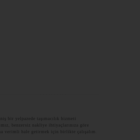
Turkish
iş bir yelpazede taşımacılık hizmeti
ımız, benzersiz nakliye ihtiyaçlarınıza göre
a verimli hale getirmek için birlikte çalışalım.