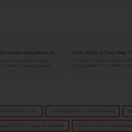
Sofar Ocean'ın üstün hava durumu tahminleri seyahat maliyetlerini en aza indirir.
ONE, HMM ve Yang Ming “Pre
anus hava koşullarına bağlıdır.
9 Eylül'de Ocean Network Express (
akıt tüketerek üstesinden gelmesi
yıllığına Şubat 2025'ten itibaren yürü
duyurdular.
eri Navlun Teklifi Alın
Ünlü Profesyonel Taşımacılık Acentası
Na
şımacılık En İyi Taşımacılık Acenteleri
Ünlü Hava ve Deniz Taşımacılığı