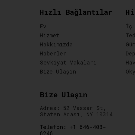
Hızlı Bağlantılar
Hi
Ev
İç
Hizmet
Te
Hakkımızda
Gü
Haberler
De
Sevkiyat Vakaları
Ha
Bize Ulaşın
Ok
Bize Ulaşın
Adres: 52 Vassar St,
Staten Adası, NY 10314
Telefon: +1 646-403-
6246