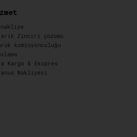
zmet
 nakliye
darik Zinciri çözümü
mrük komisyonculuğu
polama
va Kargo & Ekspres
yanus Nakliyesi