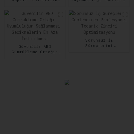
Hizmetleri: Her Adımda
Nakliyede Hız ve
Güvenilirlik
Hassasiyeti Artırma
Sorunsuz İş
Süreçlerini
Güvenilir ABD
Güçlendiren
Gümrükleme Ortağı:
Profesyonel Tedarik
Uyumluluğun
Zinciri Optimizasyonu
Sağlanması,
Gecikmelerin En Aza
İndirilmesi