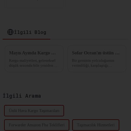
Çözümleri:
Depolama ve
Dağıtımınızı
Optimize Edin
İlgili Blog
Mayıs Ayında Kargo Ücretleri Neden Arttı?
Sofar Ocean'ın üstün hava durumu tahminleri seyahat maliyetlerini en aza indirir.
Kargo maliyetleri, geleneksel
Bir geminin yolculuğunun
düşük sezonda bile yeniden
verimliliği, karşılaştığı
arttı.
okyanus hava koşullarına
bağlıdır. Dalgalar, rüzgar ve
akıntılar, bir geminin daha
fazla yakıt tüketerek
üstesinden gelmesi gereken bir
İlgili Arama
direnç yaratır. Bu azalma...
Ünlü Hava Kargo Taşımacıları
Forwarder Amazon Fba Teklifleri
Taşımacılık Hizmetleri