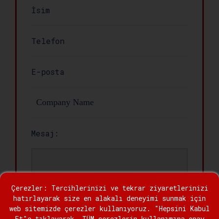
Mesaj:
Çerezler: Tercihlerinizi ve tekrar ziyaretlerinizi
hatırlayarak size en alakalı deneyimi sunmak için
web sitemizde çerezler kullanıyoruz. "Hepsini Kabul
Et"e tıklayarak, TÜM çerezlerin kullanımına onay