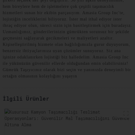
şirketi seçmek her şeyi değiştirir. 30 yılı aşkın deneyimimle,
hem bireylere hem de işletmelere çok çeşitli taşımacılık
hizmetleri sunan bir ekibin parçasıyım. Amasia Group Inc'te,
lojistiğin inceliklerini biliyoruz. İster mal ithal ediyor ister
ihraç ediyor olun, süreci sizin için basitleştirmek için buradayız.
Uzmanlığımız, gönderilerinizin gümrükten sorunsuz bir şekilde
geçmesini sağlayarak gecikmeleri ve maliyetleri azaltır.
Kişiselleştirilmiş hizmete olan bağlılığımızla gurur duyuyorum,
benzersiz ihtiyaçlarınıza uyan çözümler sunuyoruz. Siz ana
işinize odaklanırken lojistiği biz halledelim. Amasia Group Inc
ile yükünüzün güvenilir ellerde olduğundan emin olabilirsiniz!
Gümrük Taşıyıcınız olarak bizi seçin ve yanınızda deneyimli bir
ortağın olmasının kolaylığını yaşayın
İlgili Ürünler