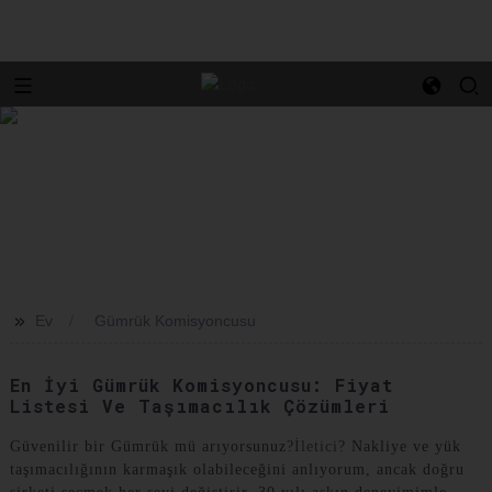
>>
Ev
Gümrük Komisyoncusu
En İyi Gümrük Komisyoncusu: Fiyat
Listesi Ve Taşımacılık Çözümleri
Güvenilir bir Gümrük mü arıyorsunuz?
İletici
? Nakliye ve yük
taşımacılığının karmaşık olabileceğini anlıyorum, ancak doğru