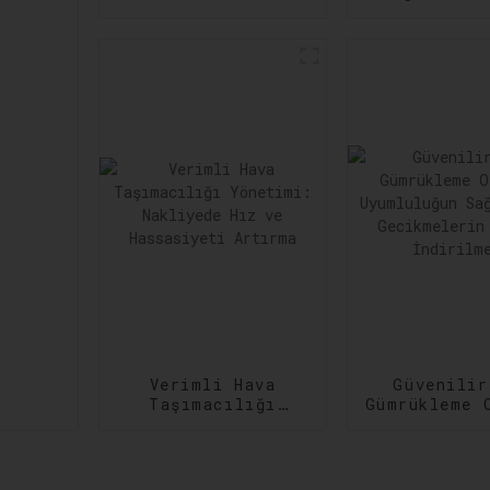
Zamanında
Çeşitli ve
Gerçekleştirme:
Kargo
Sipariş
İhtiyaçla
Gerçekleştirmede
Karşıl
Verimliliğin
Artırılması
Verimli Hava
Güvenilir
Taşımacılığı
Gümrükleme 
Yönetimi:
Uyumlulu
Nakliyede Hız ve
Sağlanma
Hassasiyeti
Gecikmeler
Artırma
Aza İndiri