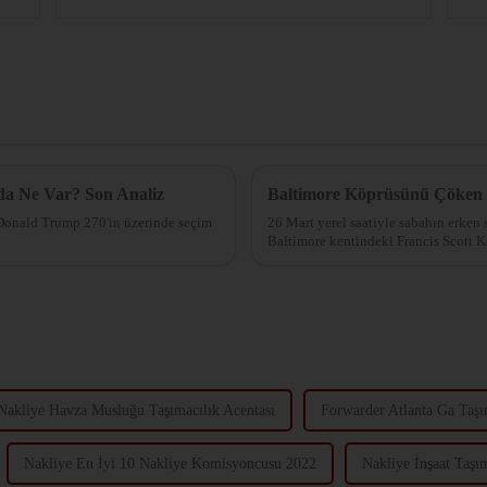
da Ne Var? Son Analiz
Baltimore Köprüsünü Çöken 
Donald Trump 270'in üzerinde seçim
26 Mart yerel saatiyle sabahın erken 
Baltimore kentindeki Francis Scott
çökmesine neden oldu.
Nakliye Havza Musluğu Taşımacılık Acentası
Forwarder Atlanta Ga Taşı
Nakliye En İyi 10 Nakliye Komisyoncusu 2022
Nakliye İnşaat Taşım