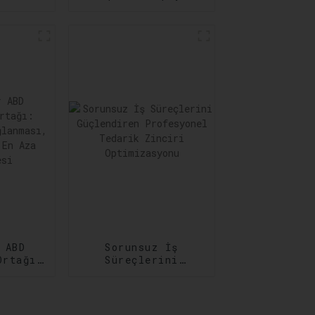
 Acil
Taşımacılık
Hizmetleri: Her
rını
Adımda
ar
Güvenilirlik
 ABD
Sorunsuz İş
Ortağı:
Süreçlerini
ğun
Güçlendiren
sı,
Profesyonel
in En
Tedarik Zinciri
lmesi
Optimizasyonu