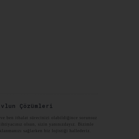
Turkish
avlun Çözümleri
 ben ithalat sürecinizi olabildiğince sorunsuz
htiyacınız olsun, sizin yanınızdayız. Bizimle
anmanızı sağlarken biz lojistiği hallederiz.