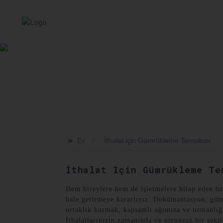
EV
HIZMET
HAKKIMIZDA
HABERLER
SEVKI
>>
Ev
İthalat için Gümrükleme Temsilcisi
İthalat Için Gümrükleme Te
Hem bireylere hem de işletmelere hitap eden öz
hale getirmeye kararlıyız. Dokümantasyon, gümr
ortaklık kurmak, kapsamlı ağımıza ve uzmanlığım
İthalatlarınızın zamanında ve sorunsuz bir şekil