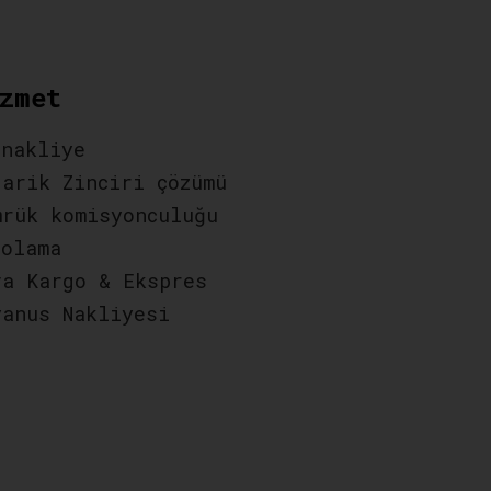
zmet
 nakliye
darik Zinciri çözümü
mrük komisyonculuğu
polama
va Kargo & Ekspres
yanus Nakliyesi