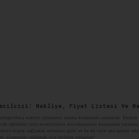
YAT VAKALARI
BIZE ULAŞIN
msilcisi: Nakliye, Fiyat Listesi Ve N
elleştirilmiş nakliye çözümleri sunma konusunda uzmanım. Ekibim ve
ük işlemleri veya sevkiyatların koordinasyonu konusunda yardıma i
ıza erişim sağlamak anlamına gelir ve bu da sizin ana işinize odakl
de ulaşmasını sağlamak için birlikte çalışalım!