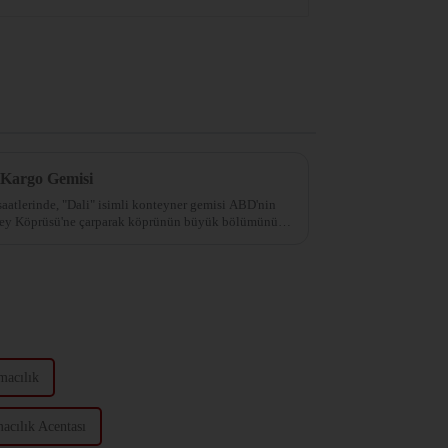
Kargo Gemisi
saatlerinde, "Dali" isimli konteyner gemisi ABD'nin
 Key Köprüsü'ne çarparak köprünün büyük bölümünün
macılık
acılık Acentası