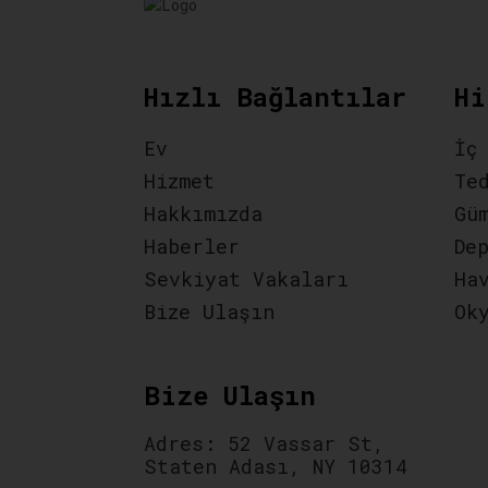
Hızlı Bağlantılar
Hi
Ev
İç
Hizmet
Te
Hakkımızda
Gü
Haberler
De
Sevkiyat Vakaları
Ha
Bize Ulaşın
Ok
Bize Ulaşın
Adres: 52 Vassar St,
Staten Adası, NY 10314