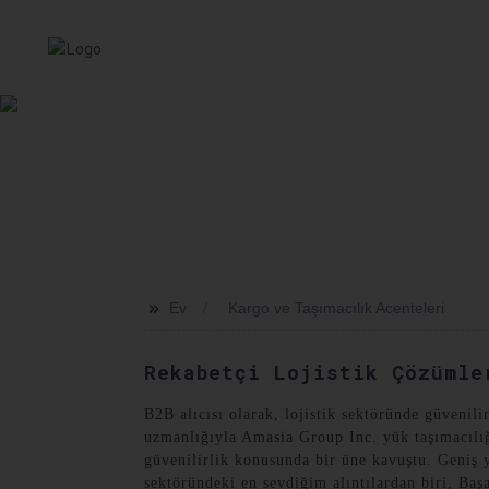
EV
HIZMET
HAKKIMIZDA
HABERLER
SEVKI
>>
Ev
Kargo ve Taşımacılık Acenteleri
Rekabetçi Lojistik Çözümle
B2B alıcısı olarak, lojistik sektöründe güvenili
uzmanlığıyla Amasia Group Inc. yük taşımacılığ
güvenilirlik konusunda bir üne kavuştu. Geniş y
sektöründeki en sevdiğim alıntılardan biri, Başa