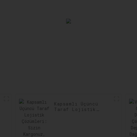
Hassasiyeti
Gecikmeler
Artırma
Aza İndiri
Kapsamlı Üçüncü
Taraf Lojistik
Çözümleri: Sizin
Kargonuz, Bizim
Taahhüdümüz