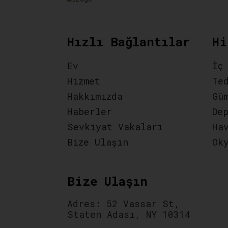
Hızlı Bağlantılar
Hi
Ev
İç
Hizmet
Te
Hakkımızda
Gü
Haberler
De
Sevkiyat Vakaları
Ha
Bize Ulaşın
Ok
Bize Ulaşın
Adres: 52 Vassar St,
Staten Adası, NY 10314