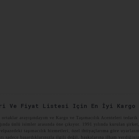
YAT VAKALARI
BIZE ULAŞIN
ri Ve Fiyat Listesi Için En İyi Kargo
r ortaklar arayışındayım ve Kargo ve Taşımacılık Acenteleri tedarik 
ında ünlü isimler arasında öne çıkıyor. 1991 yılında kurulan şirke
elpazedeki taşımacılık hizmetleri, özel ihtiyaçlarıma göre uyarlan
rı sadece başardıklarınızla ilgili değil, başkalarına ilham verdiğiniz