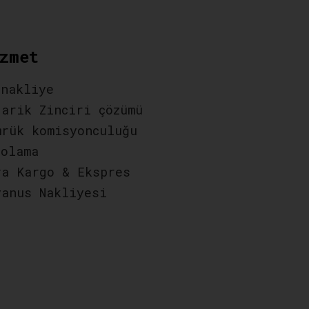
zmet
 nakliye
darik Zinciri çözümü
mrük komisyonculuğu
polama
va Kargo & Ekspres
yanus Nakliyesi