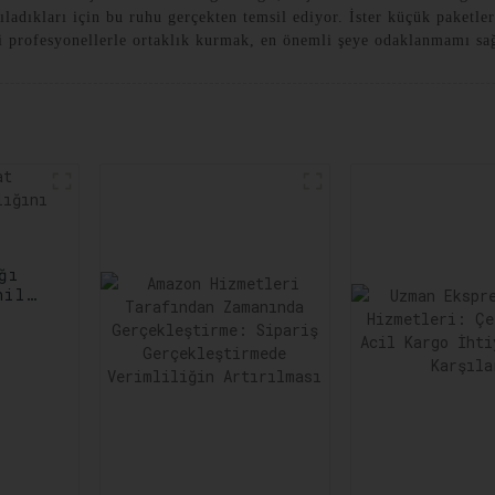
şıladıkları için bu ruhu gerçekten temsil ediyor. İster küçük paketl
 profesyonellerle ortaklık kurmak, en önemli şeye odaklanmamı sa
ğı
nilir
ltına