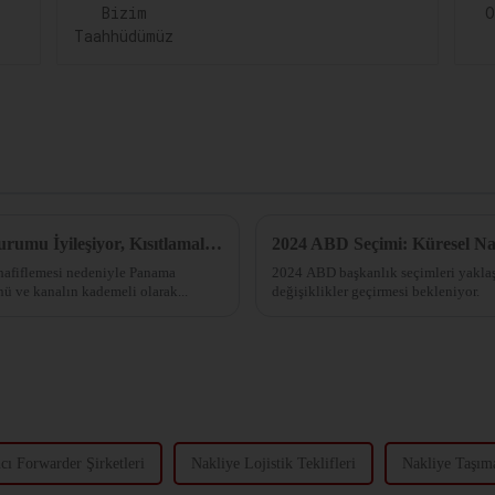
Harika Haber! Panama Kanalı Kuraklık Durumu İyileşiyor, Kısıtlamalar Hafifliyor!
2024 ABD Seçimi: Küresel Na
 hafiflemesi nedeniyle Panama
2024 ABD başkanlık seçimleri yaklaş
nü ve kanalın kademeli olarak...
değişiklikler geçirmesi bekleniyor.
cı Forwarder Şirketleri
Nakliye Lojistik Teklifleri
Nakliye Taşıma