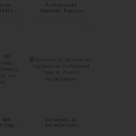
pres
Profesyonel
tleri:
Kapıdan Kapıya
 Acil
Taşımacılık
Hizmetleri: Her
rını
Adımda
ar
Güvenilirlik
 ABD
Sorunsuz İş
Ortağı:
Süreçlerini
ğun
Güçlendiren
sı,
Profesyonel