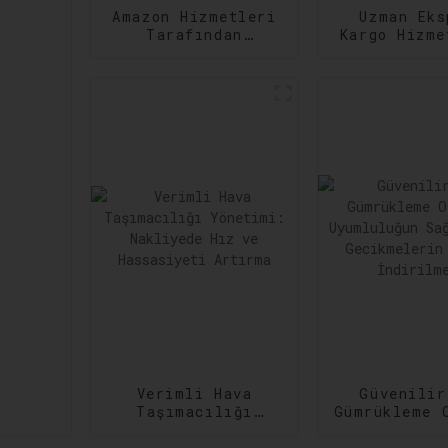
Amazon Hizmetleri
Uzman Eks
Tarafından
Kargo Hizme
Zamanında
Çeşitli ve
Gerçekleştirme:
Kargo
Sipariş
İhtiyaçla
Gerçekleştirmede
Karşıl
Verimliliğin
Artırılması
Verimli Hava
Güvenilir
Taşımacılığı
Gümrükleme 
Yönetimi:
Uyumlulu
Nakliyede Hız ve
Sağlanma