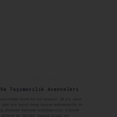
Turkish
 Ve Taşımacılık Acenteleri
zincirimde kritik bir rol oynuyor. 30 yılı aşkın
t, işim için hayati önem taşıyan mükemmellik ve
mış çözümler bulmamı kolaylaştırıyor. Lojistik
 şeylerle de ilgilidir. Amasia Group, ele