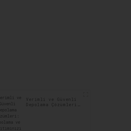
in En
Tedarik Zinciri
lmesi
Optimizasyonu
Verimli ve Güvenli
Depolama Çözümleri:
Depolama ve
Dağıtımınızı
Optimize Edin